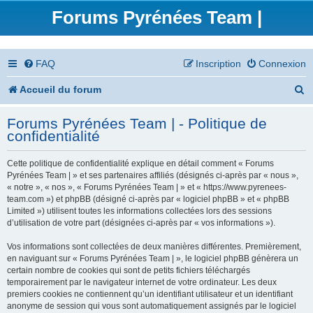
Forums Pyrénées Team |
FAQ
Inscription
Connexion
R
Accueil du forum
e
Forums Pyrénées Team | - Politique de
c
confidentialité
h
Cette politique de confidentialité explique en détail comment « Forums
e
Pyrénées Team | » et ses partenaires affiliés (désignés ci-après par « nous »,
« notre », « nos », « Forums Pyrénées Team | » et « https://www.pyrenees-
r
team.com ») et phpBB (désigné ci-après par « logiciel phpBB » et « phpBB
Limited ») utilisent toutes les informations collectées lors des sessions
c
d’utilisation de votre part (désignées ci-après par « vos informations »).
h
Vos informations sont collectées de deux manières différentes. Premièrement,
en naviguant sur « Forums Pyrénées Team | », le logiciel phpBB génèrera un
e
certain nombre de cookies qui sont de petits fichiers téléchargés
temporairement par le navigateur internet de votre ordinateur. Les deux
r
premiers cookies ne contiennent qu’un identifiant utilisateur et un identifiant
anonyme de session qui vous sont automatiquement assignés par le logiciel