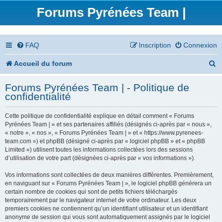
Forums Pyrénées Team |
FAQ
Inscription
Connexion
R
Accueil du forum
e
Forums Pyrénées Team | - Politique de
c
confidentialité
h
Cette politique de confidentialité explique en détail comment « Forums
e
Pyrénées Team | » et ses partenaires affiliés (désignés ci-après par « nous »,
« notre », « nos », « Forums Pyrénées Team | » et « https://www.pyrenees-
r
team.com ») et phpBB (désigné ci-après par « logiciel phpBB » et « phpBB
Limited ») utilisent toutes les informations collectées lors des sessions
c
d’utilisation de votre part (désignées ci-après par « vos informations »).
h
Vos informations sont collectées de deux manières différentes. Premièrement,
en naviguant sur « Forums Pyrénées Team | », le logiciel phpBB génèrera un
e
certain nombre de cookies qui sont de petits fichiers téléchargés
temporairement par le navigateur internet de votre ordinateur. Les deux
r
premiers cookies ne contiennent qu’un identifiant utilisateur et un identifiant
anonyme de session qui vous sont automatiquement assignés par le logiciel