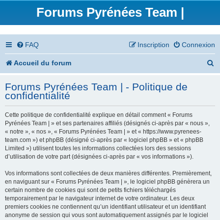
Forums Pyrénées Team |
FAQ
Inscription
Connexion
R
Accueil du forum
e
Forums Pyrénées Team | - Politique de
c
confidentialité
h
Cette politique de confidentialité explique en détail comment « Forums
e
Pyrénées Team | » et ses partenaires affiliés (désignés ci-après par « nous »,
« notre », « nos », « Forums Pyrénées Team | » et « https://www.pyrenees-
r
team.com ») et phpBB (désigné ci-après par « logiciel phpBB » et « phpBB
Limited ») utilisent toutes les informations collectées lors des sessions
c
d’utilisation de votre part (désignées ci-après par « vos informations »).
h
Vos informations sont collectées de deux manières différentes. Premièrement,
en naviguant sur « Forums Pyrénées Team | », le logiciel phpBB génèrera un
e
certain nombre de cookies qui sont de petits fichiers téléchargés
temporairement par le navigateur internet de votre ordinateur. Les deux
r
premiers cookies ne contiennent qu’un identifiant utilisateur et un identifiant
anonyme de session qui vous sont automatiquement assignés par le logiciel