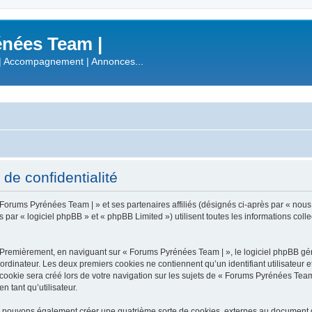
nées Team |
| Accompagnement | Annonces...
de confidentialité
 Forums Pyrénées Team | » et ses partenaires affiliés (désignés ci-après par « nous
r « logiciel phpBB » et « phpBB Limited ») utilisent toutes les informations collect
 Premièrement, en naviguant sur « Forums Pyrénées Team | », le logiciel phpBB gén
ordinateur. Les deux premiers cookies ne contiennent qu’un identifiant utilisateur 
okie sera créé lors de votre navigation sur les sujets de « Forums Pyrénées Team |
n tant qu’utilisateur.
s pouvons également créer une quatrième sorte de cookies, externes au document q