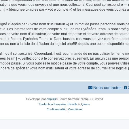
mations que vous nous envoyez et que nous collectons. Ceci peut correspondre — m
m | » (désignée ci-après par « votre compte ») et les messages que vous publiez apr
igné ci-après par « votre nom d’utilisateur ») et un mot de passe personnel vous p
elle. Les informations de votre compte sur « Forums Pyrénées Team | » sont protég
ors de votre nom d’utilisateur, de votre mot de passe et de votre adresse de courr
rétion de « Forums Pyrénées Team | ». Dans tous les cas, vous pouvez contrôler quel
 ou non à la liste de diffusion du logiciel phpBB depuis une option disponible su
afin qu’il soit sécurisé. Cependant, il est recommandé de ne pas utiliser le même mot
ées Team | », veillez donc à le conservez précieusement. En aucun cas une person
 mot de passe. Si vous oubliez le mot de passe de votre compte, vous pouvez utilis
andera de spécifier votre nom d’utilisateur et votre adresse de courriel et le logi
Nous contacter
Développé par
phpBB
® Forum Software © phpBB Limited
Traduction française officielle
©
Qiaeru
Confidentialité
|
Conditions