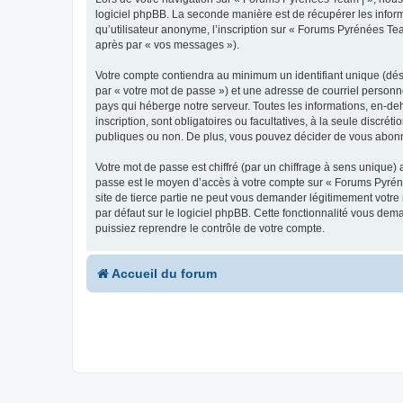
logiciel phpBB. La seconde manière est de récupérer les infor
qu’utilisateur anonyme, l’inscription sur « Forums Pyrénées Tea
après par « vos messages »).
Votre compte contiendra au minimum un identifiant unique (dés
par « votre mot de passe ») et une adresse de courriel personn
pays qui héberge notre serveur. Toutes les informations, en-deh
inscription, sont obligatoires ou facultatives, à la seule disc
publiques ou non. De plus, vous pouvez décider de vous abonner
Votre mot de passe est chiffré (par un chiffrage à sens unique) 
passe est le moyen d’accès à votre compte sur « Forums Pyrén
site de tierce partie ne peut vous demander légitimement votre
par défaut sur le logiciel phpBB. Cette fonctionnalité vous dem
puissiez reprendre le contrôle de votre compte.
Accueil du forum