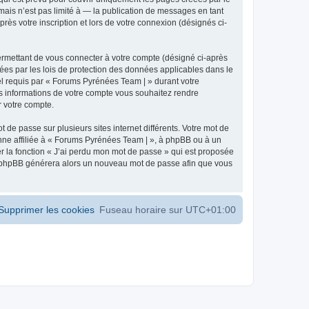
ais n’est pas limité à — la publication de messages en tant
ès votre inscription et lors de votre connexion (désignés ci-
ermettant de vous connecter à votre compte (désigné ci-après
ées par les lois de protection des données applicables dans le
iel requis par « Forums Pyrénées Team | » durant votre
les informations de votre compte vous souhaitez rendre
r votre compte.
 de passe sur plusieurs sites internet différents. Votre mot de
ne affiliée à « Forums Pyrénées Team | », à phpBB ou à un
er la fonction « J’ai perdu mon mot de passe » qui est proposée
ciel phpBB générera alors un nouveau mot de passe afin que vous
Supprimer les cookies
Fuseau horaire sur
UTC+01:00