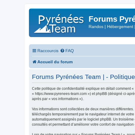
Forums Pyré
Randos | Hébergement 
Raccourcis
FAQ
Accueil du forum
Forums Pyrénées Team | - Politique 
Cette politique de confidentialité explique en détail comment «
« https://www.pyrenees-team.com ») et phpBB (désigné ci-après pa
après par « vos informations »).
Vos informations sont collectées de deux manières différentes.
téléchargés temporairement par le navigateur internet de votre 
automatiquement assignés par le logiciel phpBB. Un troisième co
consultés et permettant d’améliorer votre confort de navigation e
Lors de votre navigation sur « Forums Pyrénées Team | », nou