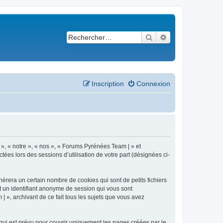
Rechercher
Recherche avancé
Inscription
Connexion
 », « notre », « nos », « Forums Pyrénées Team | » et
ées lors des sessions d’utilisation de votre part (désignées ci-
èrera un certain nombre de cookies qui sont de petits fichiers
et un identifiant anonyme de session qui vous sont
 », archivant de ce fait tous les sujets que vous avez
ui est prévu pour couvrir uniquement les pages créées par le