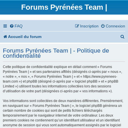
Forums Pyrénées Team |
FAQ
Inscription
Connexion
R
Accueil du forum
e
Forums Pyrénées Team | - Politique de
c
confidentialité
h
Cette politique de confidentialité explique en détail comment « Forums
e
Pyrénées Team | » et ses partenaires affiliés (désignés ci-après par « nous »,
« notre », « nos », « Forums Pyrénées Team | » et « https://www.pyrenees-
r
team.com ») et phpBB (désigné ci-après par « logiciel phpBB » et « phpBB
Limited ») utilisent toutes les informations collectées lors des sessions
c
d’utilisation de votre part (désignées ci-après par « vos informations »).
h
Vos informations sont collectées de deux manières différentes. Premièrement,
en naviguant sur « Forums Pyrénées Team | », le logiciel phpBB génèrera un
e
certain nombre de cookies qui sont de petits fichiers téléchargés
temporairement par le navigateur internet de votre ordinateur. Les deux
r
premiers cookies ne contiennent qu’un identifiant utilisateur et un identifiant
anonyme de session qui vous sont automatiquement assignés par le logiciel