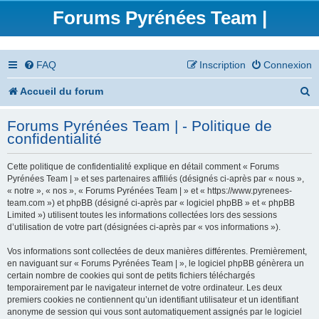
Forums Pyrénées Team |
FAQ
Inscription
Connexion
R
Accueil du forum
e
Forums Pyrénées Team | - Politique de
c
confidentialité
h
Cette politique de confidentialité explique en détail comment « Forums
e
Pyrénées Team | » et ses partenaires affiliés (désignés ci-après par « nous »,
« notre », « nos », « Forums Pyrénées Team | » et « https://www.pyrenees-
r
team.com ») et phpBB (désigné ci-après par « logiciel phpBB » et « phpBB
Limited ») utilisent toutes les informations collectées lors des sessions
c
d’utilisation de votre part (désignées ci-après par « vos informations »).
h
Vos informations sont collectées de deux manières différentes. Premièrement,
en naviguant sur « Forums Pyrénées Team | », le logiciel phpBB génèrera un
e
certain nombre de cookies qui sont de petits fichiers téléchargés
temporairement par le navigateur internet de votre ordinateur. Les deux
r
premiers cookies ne contiennent qu’un identifiant utilisateur et un identifiant
anonyme de session qui vous sont automatiquement assignés par le logiciel