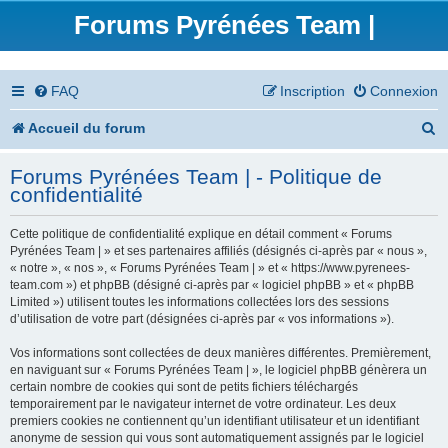
Forums Pyrénées Team |
FAQ
Inscription
Connexion
R
Accueil du forum
e
Forums Pyrénées Team | - Politique de
c
confidentialité
h
Cette politique de confidentialité explique en détail comment « Forums
e
Pyrénées Team | » et ses partenaires affiliés (désignés ci-après par « nous »,
« notre », « nos », « Forums Pyrénées Team | » et « https://www.pyrenees-
r
team.com ») et phpBB (désigné ci-après par « logiciel phpBB » et « phpBB
Limited ») utilisent toutes les informations collectées lors des sessions
c
d’utilisation de votre part (désignées ci-après par « vos informations »).
h
Vos informations sont collectées de deux manières différentes. Premièrement,
en naviguant sur « Forums Pyrénées Team | », le logiciel phpBB génèrera un
e
certain nombre de cookies qui sont de petits fichiers téléchargés
temporairement par le navigateur internet de votre ordinateur. Les deux
r
premiers cookies ne contiennent qu’un identifiant utilisateur et un identifiant
anonyme de session qui vous sont automatiquement assignés par le logiciel