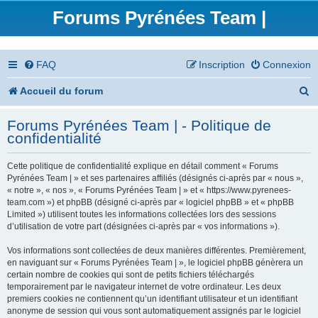
Forums Pyrénées Team |
FAQ
Inscription
Connexion
R
Accueil du forum
e
Forums Pyrénées Team | - Politique de
c
confidentialité
h
Cette politique de confidentialité explique en détail comment « Forums
e
Pyrénées Team | » et ses partenaires affiliés (désignés ci-après par « nous »,
« notre », « nos », « Forums Pyrénées Team | » et « https://www.pyrenees-
r
team.com ») et phpBB (désigné ci-après par « logiciel phpBB » et « phpBB
Limited ») utilisent toutes les informations collectées lors des sessions
c
d’utilisation de votre part (désignées ci-après par « vos informations »).
h
Vos informations sont collectées de deux manières différentes. Premièrement,
en naviguant sur « Forums Pyrénées Team | », le logiciel phpBB génèrera un
e
certain nombre de cookies qui sont de petits fichiers téléchargés
temporairement par le navigateur internet de votre ordinateur. Les deux
r
premiers cookies ne contiennent qu’un identifiant utilisateur et un identifiant
anonyme de session qui vous sont automatiquement assignés par le logiciel