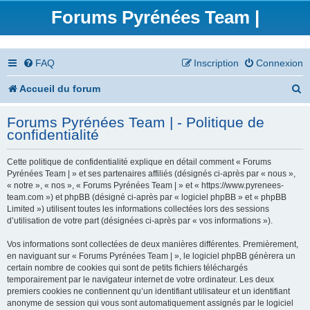
Forums Pyrénées Team |
FAQ
Inscription
Connexion
R
Accueil du forum
e
Forums Pyrénées Team | - Politique de
c
confidentialité
h
Cette politique de confidentialité explique en détail comment « Forums
e
Pyrénées Team | » et ses partenaires affiliés (désignés ci-après par « nous »,
« notre », « nos », « Forums Pyrénées Team | » et « https://www.pyrenees-
r
team.com ») et phpBB (désigné ci-après par « logiciel phpBB » et « phpBB
Limited ») utilisent toutes les informations collectées lors des sessions
c
d’utilisation de votre part (désignées ci-après par « vos informations »).
h
Vos informations sont collectées de deux manières différentes. Premièrement,
en naviguant sur « Forums Pyrénées Team | », le logiciel phpBB génèrera un
e
certain nombre de cookies qui sont de petits fichiers téléchargés
temporairement par le navigateur internet de votre ordinateur. Les deux
r
premiers cookies ne contiennent qu’un identifiant utilisateur et un identifiant
anonyme de session qui vous sont automatiquement assignés par le logiciel