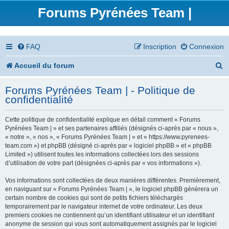
Forums Pyrénées Team |
FAQ
Inscription
Connexion
R
Accueil du forum
e
Forums Pyrénées Team | - Politique de
c
confidentialité
h
Cette politique de confidentialité explique en détail comment « Forums
e
Pyrénées Team | » et ses partenaires affiliés (désignés ci-après par « nous »,
« notre », « nos », « Forums Pyrénées Team | » et « https://www.pyrenees-
r
team.com ») et phpBB (désigné ci-après par « logiciel phpBB » et « phpBB
Limited ») utilisent toutes les informations collectées lors des sessions
c
d’utilisation de votre part (désignées ci-après par « vos informations »).
h
Vos informations sont collectées de deux manières différentes. Premièrement,
en naviguant sur « Forums Pyrénées Team | », le logiciel phpBB génèrera un
e
certain nombre de cookies qui sont de petits fichiers téléchargés
temporairement par le navigateur internet de votre ordinateur. Les deux
r
premiers cookies ne contiennent qu’un identifiant utilisateur et un identifiant
anonyme de session qui vous sont automatiquement assignés par le logiciel