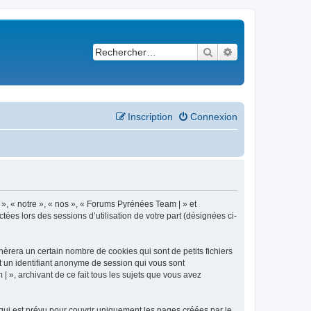
Rechercher
Recherche avancé
Inscription
Connexion
 », « notre », « nos », « Forums Pyrénées Team | » et
ées lors des sessions d’utilisation de votre part (désignées ci-
èrera un certain nombre de cookies qui sont de petits fichiers
et un identifiant anonyme de session qui vous sont
 », archivant de ce fait tous les sujets que vous avez
ui est prévu pour couvrir uniquement les pages créées par le