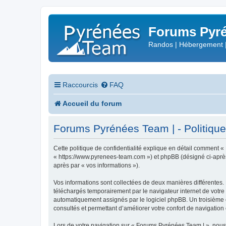
Forums Pyré
Randos | Hébergement 
Raccourcis
FAQ
Accueil du forum
Forums Pyrénées Team | - Politique 
Cette politique de confidentialité explique en détail comment «
« https://www.pyrenees-team.com ») et phpBB (désigné ci-après pa
après par « vos informations »).
Vos informations sont collectées de deux manières différentes.
téléchargés temporairement par le navigateur internet de votre 
automatiquement assignés par le logiciel phpBB. Un troisième co
consultés et permettant d’améliorer votre confort de navigation e
Lors de votre navigation sur « Forums Pyrénées Team | », nou