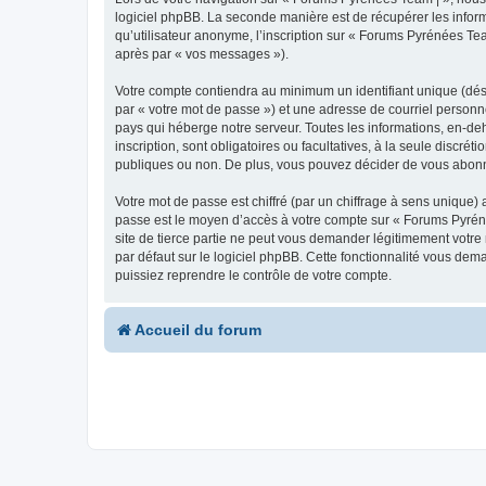
logiciel phpBB. La seconde manière est de récupérer les infor
qu’utilisateur anonyme, l’inscription sur « Forums Pyrénées Tea
après par « vos messages »).
Votre compte contiendra au minimum un identifiant unique (dés
par « votre mot de passe ») et une adresse de courriel personn
pays qui héberge notre serveur. Toutes les informations, en-deh
inscription, sont obligatoires ou facultatives, à la seule disc
publiques ou non. De plus, vous pouvez décider de vous abonner
Votre mot de passe est chiffré (par un chiffrage à sens unique) 
passe est le moyen d’accès à votre compte sur « Forums Pyrén
site de tierce partie ne peut vous demander légitimement votre
par défaut sur le logiciel phpBB. Cette fonctionnalité vous dem
puissiez reprendre le contrôle de votre compte.
Accueil du forum