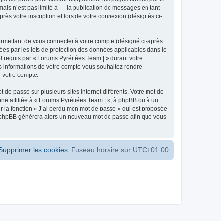
ais n’est pas limité à — la publication de messages en tant
ès votre inscription et lors de votre connexion (désignés ci-
ermettant de vous connecter à votre compte (désigné ci-après
ées par les lois de protection des données applicables dans le
iel requis par « Forums Pyrénées Team | » durant votre
les informations de votre compte vous souhaitez rendre
r votre compte.
 de passe sur plusieurs sites internet différents. Votre mot de
ne affiliée à « Forums Pyrénées Team | », à phpBB ou à un
er la fonction « J’ai perdu mon mot de passe » qui est proposée
ciel phpBB générera alors un nouveau mot de passe afin que vous
Supprimer les cookies
Fuseau horaire sur
UTC+01:00