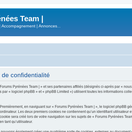
nées Team |
| Accompagnement | Annonces...
de confidentialité
 Forums Pyrénées Team | » et ses partenaires affiliés (désignés ci-après par « nous
r « logiciel phpBB » et « phpBB Limited ») utilisent toutes les informations collect
 Premièrement, en naviguant sur « Forums Pyrénées Team | », le logiciel phpBB gén
ordinateur. Les deux premiers cookies ne contiennent qu’un identifiant utilisateur 
okie sera créé lors de votre navigation sur les sujets de « Forums Pyrénées Team |
n tant qu’utilisateur.
s pouvons également créer une quatrième sorte de cookies, externes au document q