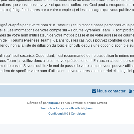
mations que vous nous envoyez et que nous collectons. Ceci peut correspondre — m
m | » (désignée ci-après par « votre compte ») et les messages que vous publiez apr
igné ci-après par « votre nom d’utilisateur ») et un mot de passe personnel vous p
elle. Les informations de votre compte sur « Forums Pyrénées Team | » sont protég
ors de votre nom d’utilisateur, de votre mot de passe et de votre adresse de courr
rétion de « Forums Pyrénées Team | ». Dans tous les cas, vous pouvez contrôler quel
 ou non à la liste de diffusion du logiciel phpBB depuis une option disponible su
afin qu’il soit sécurisé. Cependant, il est recommandé de ne pas utiliser le même mot
ées Team | », veillez donc à le conservez précieusement. En aucun cas une person
 mot de passe. Si vous oubliez le mot de passe de votre compte, vous pouvez utilis
andera de spécifier votre nom d’utilisateur et votre adresse de courriel et le logi
Nous contacter
Développé par
phpBB
® Forum Software © phpBB Limited
Traduction française officielle
©
Qiaeru
Confidentialité
|
Conditions