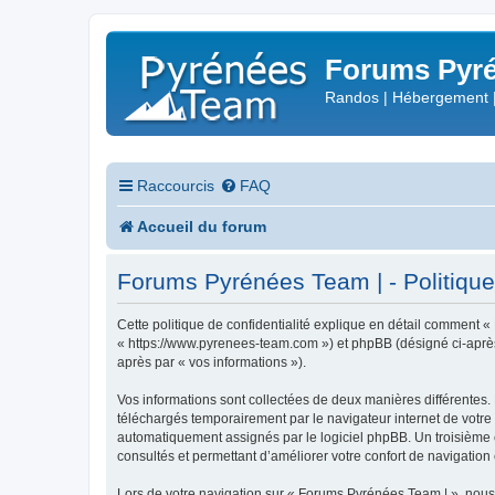
Forums Pyré
Randos | Hébergement 
Raccourcis
FAQ
Accueil du forum
Forums Pyrénées Team | - Politique 
Cette politique de confidentialité explique en détail comment «
« https://www.pyrenees-team.com ») et phpBB (désigné ci-après pa
après par « vos informations »).
Vos informations sont collectées de deux manières différentes.
téléchargés temporairement par le navigateur internet de votre 
automatiquement assignés par le logiciel phpBB. Un troisième co
consultés et permettant d’améliorer votre confort de navigation e
Lors de votre navigation sur « Forums Pyrénées Team | », nou