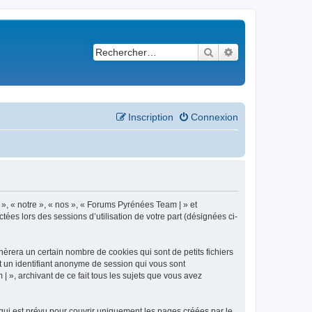
Rechercher
Recherche avancé
Inscription
Connexion
 », « notre », « nos », « Forums Pyrénées Team | » et
ées lors des sessions d’utilisation de votre part (désignées ci-
èrera un certain nombre de cookies qui sont de petits fichiers
et un identifiant anonyme de session qui vous sont
 », archivant de ce fait tous les sujets que vous avez
ui est prévu pour couvrir uniquement les pages créées par le