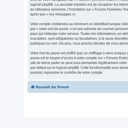
logiciel phpBB. La seconde manière est de récupérer les infor
qu’utilisateur anonyme, l’inscription sur « Forums Pyrénées Tea
après par « vos messages »).
Votre compte contiendra au minimum un identifiant unique (dés
par « votre mot de passe ») et une adresse de courriel personn
pays qui héberge notre serveur. Toutes les informations, en-deh
inscription, sont obligatoires ou facultatives, à la seule disc
publiques ou non. De plus, vous pouvez décider de vous abonner
Votre mot de passe est chiffré (par un chiffrage à sens unique) 
passe est le moyen d’accès à votre compte sur « Forums Pyrén
site de tierce partie ne peut vous demander légitimement votre
par défaut sur le logiciel phpBB. Cette fonctionnalité vous dem
puissiez reprendre le contrôle de votre compte.
Accueil du forum