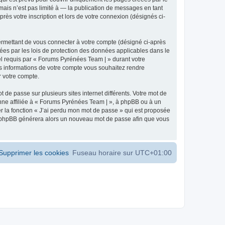
ais n’est pas limité à — la publication de messages en tant
ès votre inscription et lors de votre connexion (désignés ci-
ermettant de vous connecter à votre compte (désigné ci-après
ées par les lois de protection des données applicables dans le
iel requis par « Forums Pyrénées Team | » durant votre
les informations de votre compte vous souhaitez rendre
r votre compte.
 de passe sur plusieurs sites internet différents. Votre mot de
ne affiliée à « Forums Pyrénées Team | », à phpBB ou à un
er la fonction « J’ai perdu mon mot de passe » qui est proposée
ciel phpBB générera alors un nouveau mot de passe afin que vous
Supprimer les cookies
Fuseau horaire sur
UTC+01:00