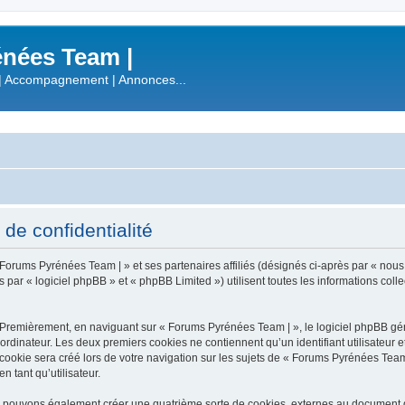
nées Team |
| Accompagnement | Annonces...
de confidentialité
 Forums Pyrénées Team | » et ses partenaires affiliés (désignés ci-après par « nous
r « logiciel phpBB » et « phpBB Limited ») utilisent toutes les informations collect
 Premièrement, en naviguant sur « Forums Pyrénées Team | », le logiciel phpBB gén
ordinateur. Les deux premiers cookies ne contiennent qu’un identifiant utilisateur 
okie sera créé lors de votre navigation sur les sujets de « Forums Pyrénées Team |
n tant qu’utilisateur.
s pouvons également créer une quatrième sorte de cookies, externes au document q