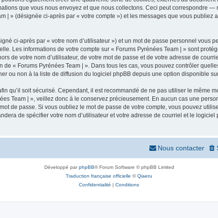
mations que vous nous envoyez et que nous collectons. Ceci peut correspondre — m
m | » (désignée ci-après par « votre compte ») et les messages que vous publiez apr
igné ci-après par « votre nom d’utilisateur ») et un mot de passe personnel vous p
elle. Les informations de votre compte sur « Forums Pyrénées Team | » sont protég
ors de votre nom d’utilisateur, de votre mot de passe et de votre adresse de courr
rétion de « Forums Pyrénées Team | ». Dans tous les cas, vous pouvez contrôler quel
 ou non à la liste de diffusion du logiciel phpBB depuis une option disponible su
afin qu’il soit sécurisé. Cependant, il est recommandé de ne pas utiliser le même mot
ées Team | », veillez donc à le conservez précieusement. En aucun cas une person
 mot de passe. Si vous oubliez le mot de passe de votre compte, vous pouvez utilis
andera de spécifier votre nom d’utilisateur et votre adresse de courriel et le logi
Nous contacter
Développé par
phpBB
® Forum Software © phpBB Limited
Traduction française officielle
©
Qiaeru
Confidentialité
|
Conditions