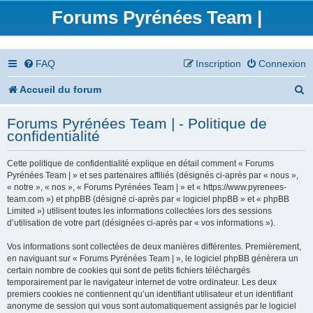
Forums Pyrénées Team |
FAQ
Inscription
Connexion
R
Accueil du forum
e
Forums Pyrénées Team | - Politique de
c
confidentialité
h
Cette politique de confidentialité explique en détail comment « Forums
e
Pyrénées Team | » et ses partenaires affiliés (désignés ci-après par « nous »,
« notre », « nos », « Forums Pyrénées Team | » et « https://www.pyrenees-
r
team.com ») et phpBB (désigné ci-après par « logiciel phpBB » et « phpBB
Limited ») utilisent toutes les informations collectées lors des sessions
c
d’utilisation de votre part (désignées ci-après par « vos informations »).
h
Vos informations sont collectées de deux manières différentes. Premièrement,
en naviguant sur « Forums Pyrénées Team | », le logiciel phpBB génèrera un
e
certain nombre de cookies qui sont de petits fichiers téléchargés
temporairement par le navigateur internet de votre ordinateur. Les deux
r
premiers cookies ne contiennent qu’un identifiant utilisateur et un identifiant
anonyme de session qui vous sont automatiquement assignés par le logiciel