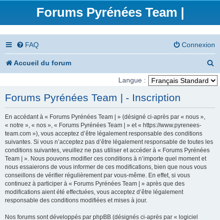
Forums Pyrénées Team |
FAQ
Connexion
R
Accueil du forum
e
Langue :
c
Forums Pyrénées Team | - Inscription
h
En accédant à « Forums Pyrénées Team | » (désigné ci-après par « nous »,
e
« notre », « nos », « Forums Pyrénées Team | » et « https://www.pyrenees-
team.com »), vous acceptez d’être légalement responsable des conditions
r
suivantes. Si vous n’acceptez pas d’être légalement responsable de toutes les
conditions suivantes, veuillez ne pas utiliser et accéder à « Forums Pyrénées
c
Team | ». Nous pouvons modifier ces conditions à n’importe quel moment et
nous essaierons de vous informer de ces modifications, bien que nous vous
h
conseillons de vérifier régulièrement par vous-même. En effet, si vous
e
continuez à participer à « Forums Pyrénées Team | » après que des
modifications aient été effectuées, vous acceptez d’être légalement
r
responsable des conditions modifiées et mises à jour.
Nos forums sont développés par phpBB (désignés ci-après par « logiciel