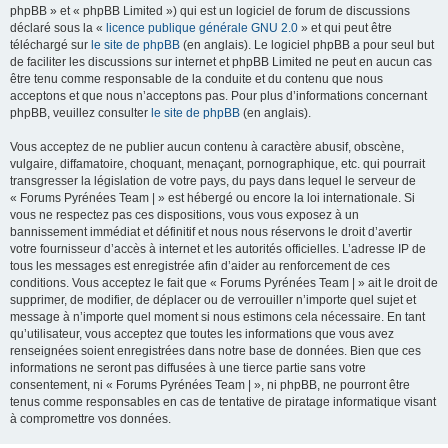
phpBB » et « phpBB Limited ») qui est un logiciel de forum de discussions
déclaré sous la «
licence publique générale GNU 2.0
» et qui peut être
téléchargé sur
le site de phpBB
(en anglais). Le logiciel phpBB a pour seul but
de faciliter les discussions sur internet et phpBB Limited ne peut en aucun cas
être tenu comme responsable de la conduite et du contenu que nous
acceptons et que nous n’acceptons pas. Pour plus d’informations concernant
phpBB, veuillez consulter
le site de phpBB
(en anglais).
Vous acceptez de ne publier aucun contenu à caractère abusif, obscène,
vulgaire, diffamatoire, choquant, menaçant, pornographique, etc. qui pourrait
transgresser la législation de votre pays, du pays dans lequel le serveur de
« Forums Pyrénées Team | » est hébergé ou encore la loi internationale. Si
vous ne respectez pas ces dispositions, vous vous exposez à un
bannissement immédiat et définitif et nous nous réservons le droit d’avertir
votre fournisseur d’accès à internet et les autorités officielles. L’adresse IP de
tous les messages est enregistrée afin d’aider au renforcement de ces
conditions. Vous acceptez le fait que « Forums Pyrénées Team | » ait le droit de
supprimer, de modifier, de déplacer ou de verrouiller n’importe quel sujet et
message à n’importe quel moment si nous estimons cela nécessaire. En tant
qu’utilisateur, vous acceptez que toutes les informations que vous avez
renseignées soient enregistrées dans notre base de données. Bien que ces
informations ne seront pas diffusées à une tierce partie sans votre
consentement, ni « Forums Pyrénées Team | », ni phpBB, ne pourront être
tenus comme responsables en cas de tentative de piratage informatique visant
à compromettre vos données.