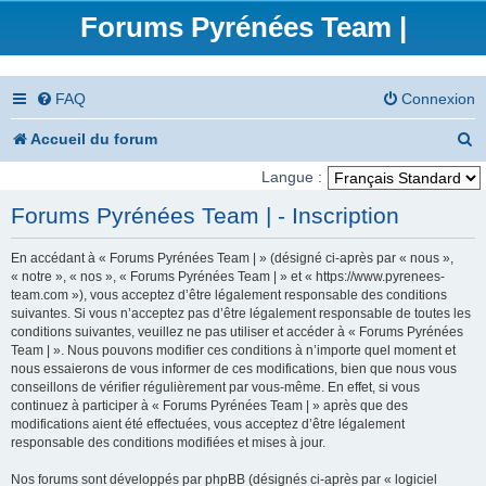
Forums Pyrénées Team |
FAQ
Connexion
R
Accueil du forum
e
Langue :
c
Forums Pyrénées Team | - Inscription
h
En accédant à « Forums Pyrénées Team | » (désigné ci-après par « nous »,
e
« notre », « nos », « Forums Pyrénées Team | » et « https://www.pyrenees-
team.com »), vous acceptez d’être légalement responsable des conditions
r
suivantes. Si vous n’acceptez pas d’être légalement responsable de toutes les
conditions suivantes, veuillez ne pas utiliser et accéder à « Forums Pyrénées
c
Team | ». Nous pouvons modifier ces conditions à n’importe quel moment et
nous essaierons de vous informer de ces modifications, bien que nous vous
h
conseillons de vérifier régulièrement par vous-même. En effet, si vous
e
continuez à participer à « Forums Pyrénées Team | » après que des
modifications aient été effectuées, vous acceptez d’être légalement
r
responsable des conditions modifiées et mises à jour.
Nos forums sont développés par phpBB (désignés ci-après par « logiciel