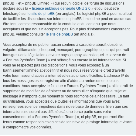
phpBB » et « phpBB Limited ») qui est un logiciel de forum de discussions
déclaré sous la «
licence publique générale GNU 2.0
» et qui peut être
téléchargé sur
le site de phpBB
(en anglais). Le logiciel phpBB a pour seul but
de faciliter les discussions sur internet et phpBB Limited ne peut en aucun cas
être tenu comme responsable de la conduite et du contenu que nous
acceptons et que nous n’acceptons pas. Pour plus d’informations concernant
phpBB, veuillez consulter
le site de phpBB
(en anglais).
Vous acceptez de ne publier aucun contenu à caractère abusif, obscène,
vulgaire, diffamatoire, choquant, menaçant, pornographique, etc. qui pourrait
transgresser la législation de votre pays, du pays dans lequel le serveur de
« Forums Pyrénées Team | » est hébergé ou encore la loi internationale. Si
vous ne respectez pas ces dispositions, vous vous exposez à un
bannissement immédiat et définitif et nous nous réservons le droit d’avertir
votre fournisseur d’accès à internet et les autorités officielles. L’adresse IP de
tous les messages est enregistrée afin d’aider au renforcement de ces
conditions. Vous acceptez le fait que « Forums Pyrénées Team | » ait le droit de
supprimer, de modifier, de déplacer ou de verrouiller n’importe quel sujet et
message à n’importe quel moment si nous estimons cela nécessaire. En tant
qu’utilisateur, vous acceptez que toutes les informations que vous avez
renseignées soient enregistrées dans notre base de données. Bien que ces
informations ne seront pas diffusées à une tierce partie sans votre
consentement, ni « Forums Pyrénées Team | », ni phpBB, ne pourront être
tenus comme responsables en cas de tentative de piratage informatique visant
à compromettre vos données.