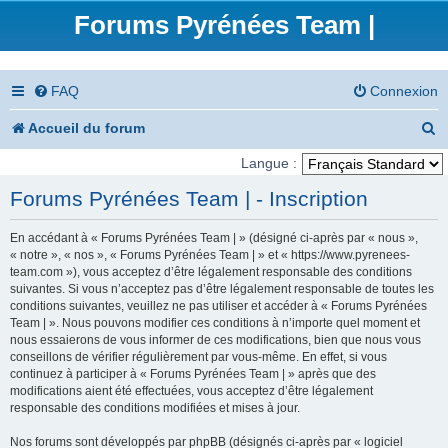
Forums Pyrénées Team |
FAQ
Connexion
R
Accueil du forum
e
Langue :
c
Forums Pyrénées Team | - Inscription
h
En accédant à « Forums Pyrénées Team | » (désigné ci-après par « nous »,
e
« notre », « nos », « Forums Pyrénées Team | » et « https://www.pyrenees-
team.com »), vous acceptez d’être légalement responsable des conditions
r
suivantes. Si vous n’acceptez pas d’être légalement responsable de toutes les
conditions suivantes, veuillez ne pas utiliser et accéder à « Forums Pyrénées
c
Team | ». Nous pouvons modifier ces conditions à n’importe quel moment et
nous essaierons de vous informer de ces modifications, bien que nous vous
h
conseillons de vérifier régulièrement par vous-même. En effet, si vous
e
continuez à participer à « Forums Pyrénées Team | » après que des
modifications aient été effectuées, vous acceptez d’être légalement
r
responsable des conditions modifiées et mises à jour.
Nos forums sont développés par phpBB (désignés ci-après par « logiciel