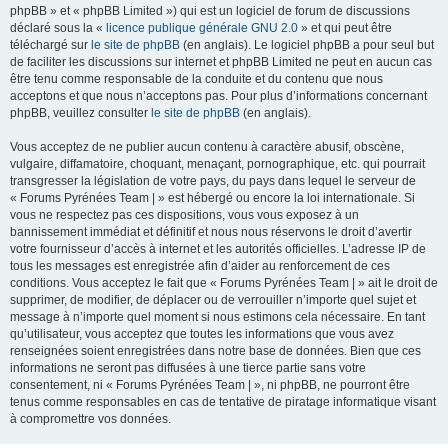
phpBB » et « phpBB Limited ») qui est un logiciel de forum de discussions
déclaré sous la «
licence publique générale GNU 2.0
» et qui peut être
téléchargé sur
le site de phpBB
(en anglais). Le logiciel phpBB a pour seul but
de faciliter les discussions sur internet et phpBB Limited ne peut en aucun cas
être tenu comme responsable de la conduite et du contenu que nous
acceptons et que nous n’acceptons pas. Pour plus d’informations concernant
phpBB, veuillez consulter
le site de phpBB
(en anglais).
Vous acceptez de ne publier aucun contenu à caractère abusif, obscène,
vulgaire, diffamatoire, choquant, menaçant, pornographique, etc. qui pourrait
transgresser la législation de votre pays, du pays dans lequel le serveur de
« Forums Pyrénées Team | » est hébergé ou encore la loi internationale. Si
vous ne respectez pas ces dispositions, vous vous exposez à un
bannissement immédiat et définitif et nous nous réservons le droit d’avertir
votre fournisseur d’accès à internet et les autorités officielles. L’adresse IP de
tous les messages est enregistrée afin d’aider au renforcement de ces
conditions. Vous acceptez le fait que « Forums Pyrénées Team | » ait le droit de
supprimer, de modifier, de déplacer ou de verrouiller n’importe quel sujet et
message à n’importe quel moment si nous estimons cela nécessaire. En tant
qu’utilisateur, vous acceptez que toutes les informations que vous avez
renseignées soient enregistrées dans notre base de données. Bien que ces
informations ne seront pas diffusées à une tierce partie sans votre
consentement, ni « Forums Pyrénées Team | », ni phpBB, ne pourront être
tenus comme responsables en cas de tentative de piratage informatique visant
à compromettre vos données.