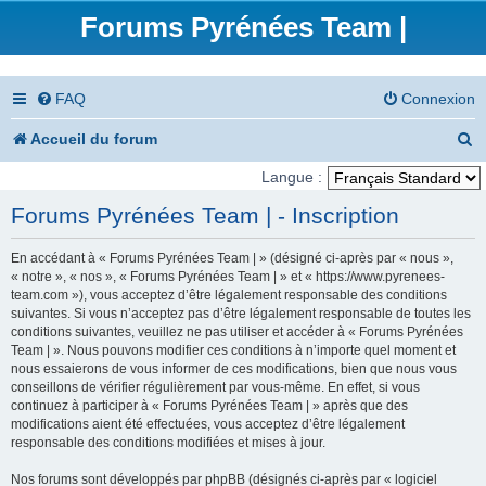
Forums Pyrénées Team |
FAQ
Connexion
R
Accueil du forum
e
Langue :
c
Forums Pyrénées Team | - Inscription
h
En accédant à « Forums Pyrénées Team | » (désigné ci-après par « nous »,
e
« notre », « nos », « Forums Pyrénées Team | » et « https://www.pyrenees-
team.com »), vous acceptez d’être légalement responsable des conditions
r
suivantes. Si vous n’acceptez pas d’être légalement responsable de toutes les
conditions suivantes, veuillez ne pas utiliser et accéder à « Forums Pyrénées
c
Team | ». Nous pouvons modifier ces conditions à n’importe quel moment et
nous essaierons de vous informer de ces modifications, bien que nous vous
h
conseillons de vérifier régulièrement par vous-même. En effet, si vous
e
continuez à participer à « Forums Pyrénées Team | » après que des
modifications aient été effectuées, vous acceptez d’être légalement
r
responsable des conditions modifiées et mises à jour.
Nos forums sont développés par phpBB (désignés ci-après par « logiciel