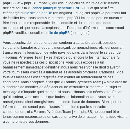
phpBB » et « phpBB Limited ») qui est un logiciel de forum de discussions
déclaré sous la «
licence publique générale GNU 2.0
» et qui peut être
téléchargé sur
le site de phpBB
(en anglais). Le logiciel phpBB a pour seul but
de faciliter les discussions sur internet et phpBB Limited ne peut en aucun cas
être tenu comme responsable de la conduite et du contenu que nous
acceptons et que nous n’acceptons pas. Pour plus d’informations concernant
phpBB, veuillez consulter
le site de phpBB
(en anglais).
Vous acceptez de ne publier aucun contenu à caractère abusif, obscène,
vulgaire, diffamatoire, choquant, menaçant, pornographique, etc. qui pourrait
transgresser la législation de votre pays, du pays dans lequel le serveur de
« Forums Pyrénées Team | » est hébergé ou encore la loi internationale. Si
vous ne respectez pas ces dispositions, vous vous exposez à un
bannissement immédiat et définitif et nous nous réservons le droit d’avertir
votre fournisseur d’accès à internet et les autorités officielles. L’adresse IP de
tous les messages est enregistrée afin d’aider au renforcement de ces
conditions. Vous acceptez le fait que « Forums Pyrénées Team | » ait le droit de
supprimer, de modifier, de déplacer ou de verrouiller n’importe quel sujet et
message à n’importe quel moment si nous estimons cela nécessaire. En tant
qu’utilisateur, vous acceptez que toutes les informations que vous avez
renseignées soient enregistrées dans notre base de données. Bien que ces
informations ne seront pas diffusées à une tierce partie sans votre
consentement, ni « Forums Pyrénées Team | », ni phpBB, ne pourront être
tenus comme responsables en cas de tentative de piratage informatique visant
à compromettre vos données.