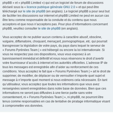
phpBB » et « phpBB Limited ») qui est un logiciel de forum de discussions
déclaré sous la «
licence publique générale GNU 2.0
» et qui peut être
téléchargé sur
le site de phpBB
(en anglais). Le logiciel phpBB a pour seul but
de faciliter les discussions sur internet et phpBB Limited ne peut en aucun cas
être tenu comme responsable de la conduite et du contenu que nous
acceptons et que nous n’acceptons pas. Pour plus d’informations concernant
phpBB, veuillez consulter
le site de phpBB
(en anglais).
Vous acceptez de ne publier aucun contenu à caractère abusif, obscène,
vulgaire, diffamatoire, choquant, menaçant, pornographique, etc. qui pourrait
transgresser la législation de votre pays, du pays dans lequel le serveur de
« Forums Pyrénées Team | » est hébergé ou encore la loi internationale. Si
vous ne respectez pas ces dispositions, vous vous exposez à un
bannissement immédiat et définitif et nous nous réservons le droit d’avertir
votre fournisseur d’accès à internet et les autorités officielles. L’adresse IP de
tous les messages est enregistrée afin d’aider au renforcement de ces
conditions. Vous acceptez le fait que « Forums Pyrénées Team | » ait le droit de
supprimer, de modifier, de déplacer ou de verrouiller n’importe quel sujet et
message à n’importe quel moment si nous estimons cela nécessaire. En tant
qu’utilisateur, vous acceptez que toutes les informations que vous avez
renseignées soient enregistrées dans notre base de données. Bien que ces
informations ne seront pas diffusées à une tierce partie sans votre
consentement, ni « Forums Pyrénées Team | », ni phpBB, ne pourront être
tenus comme responsables en cas de tentative de piratage informatique visant
à compromettre vos données.