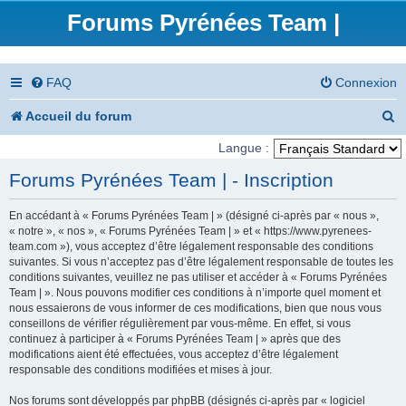
Forums Pyrénées Team |
FAQ
Connexion
R
Accueil du forum
e
Langue :
c
Forums Pyrénées Team | - Inscription
h
En accédant à « Forums Pyrénées Team | » (désigné ci-après par « nous »,
e
« notre », « nos », « Forums Pyrénées Team | » et « https://www.pyrenees-
team.com »), vous acceptez d’être légalement responsable des conditions
r
suivantes. Si vous n’acceptez pas d’être légalement responsable de toutes les
conditions suivantes, veuillez ne pas utiliser et accéder à « Forums Pyrénées
c
Team | ». Nous pouvons modifier ces conditions à n’importe quel moment et
nous essaierons de vous informer de ces modifications, bien que nous vous
h
conseillons de vérifier régulièrement par vous-même. En effet, si vous
e
continuez à participer à « Forums Pyrénées Team | » après que des
modifications aient été effectuées, vous acceptez d’être légalement
r
responsable des conditions modifiées et mises à jour.
Nos forums sont développés par phpBB (désignés ci-après par « logiciel