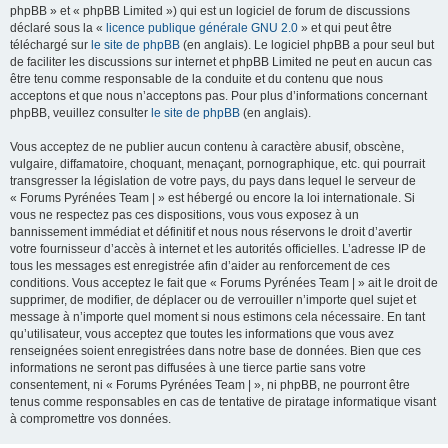
phpBB » et « phpBB Limited ») qui est un logiciel de forum de discussions
déclaré sous la «
licence publique générale GNU 2.0
» et qui peut être
téléchargé sur
le site de phpBB
(en anglais). Le logiciel phpBB a pour seul but
de faciliter les discussions sur internet et phpBB Limited ne peut en aucun cas
être tenu comme responsable de la conduite et du contenu que nous
acceptons et que nous n’acceptons pas. Pour plus d’informations concernant
phpBB, veuillez consulter
le site de phpBB
(en anglais).
Vous acceptez de ne publier aucun contenu à caractère abusif, obscène,
vulgaire, diffamatoire, choquant, menaçant, pornographique, etc. qui pourrait
transgresser la législation de votre pays, du pays dans lequel le serveur de
« Forums Pyrénées Team | » est hébergé ou encore la loi internationale. Si
vous ne respectez pas ces dispositions, vous vous exposez à un
bannissement immédiat et définitif et nous nous réservons le droit d’avertir
votre fournisseur d’accès à internet et les autorités officielles. L’adresse IP de
tous les messages est enregistrée afin d’aider au renforcement de ces
conditions. Vous acceptez le fait que « Forums Pyrénées Team | » ait le droit de
supprimer, de modifier, de déplacer ou de verrouiller n’importe quel sujet et
message à n’importe quel moment si nous estimons cela nécessaire. En tant
qu’utilisateur, vous acceptez que toutes les informations que vous avez
renseignées soient enregistrées dans notre base de données. Bien que ces
informations ne seront pas diffusées à une tierce partie sans votre
consentement, ni « Forums Pyrénées Team | », ni phpBB, ne pourront être
tenus comme responsables en cas de tentative de piratage informatique visant
à compromettre vos données.