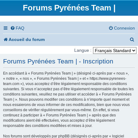
Forums Pyrénées Team |
FAQ
Connexion
R
Accueil du forum
e
Langue :
c
Forums Pyrénées Team | - Inscription
h
En accédant à « Forums Pyrénées Team | » (désigné ci-après par « nous »,
e
« notre », « nos », « Forums Pyrénées Team | » et « https://www.pyrenees-
team.com »), vous acceptez d’être légalement responsable des conditions
r
suivantes. Si vous n’acceptez pas d’être légalement responsable de toutes les
conditions suivantes, veuillez ne pas utiliser et accéder à « Forums Pyrénées
c
Team | ». Nous pouvons modifier ces conditions à n’importe quel moment et
nous essaierons de vous informer de ces modifications, bien que nous vous
h
conseillons de vérifier régulièrement par vous-même. En effet, si vous
e
continuez à participer à « Forums Pyrénées Team | » après que des
modifications aient été effectuées, vous acceptez d’être légalement
r
responsable des conditions modifiées et mises à jour.
Nos forums sont développés par phpBB (désignés ci-après par « logiciel