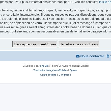
ptons pas. Pour plus d’informations concernant phpBB, veuillez consulter
le site 
obscène, vulgaire, diffamatoire, choquant, menaçant, pornographique, etc. qui pourr
 encore la loi internationale. Si vous ne respectez pas ces dispositions, vous vou
 et les autorités officielles. L’adresse IP de tous les messages est enregistrée afin 
odifier, de déplacer ou de verrouiller n’importe quel sujet et message à n’importe
vous avez renseignées soient enregistrées dans notre base de données. Bien que ces
 ne pourront être tenus comme responsables en cas de tentative de piratage infor
Nous contacter
Développé par
phpBB
® Forum Software © phpBB Limited
Traduction française officielle
©
Qiaeru
Confidentialité
|
Conditions