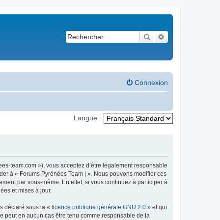
Rechercher
Recherche avancé
Connexion
Langue :
nees-team.com »), vous acceptez d’être légalement responsable
ccéder à « Forums Pyrénées Team | ». Nous pouvons modifier ces
ement par vous-même. En effet, si vous continuez à participer à
ées et mises à jour.
ns déclaré sous la «
licence publique générale GNU 2.0
» et qui
ed ne peut en aucun cas être tenu comme responsable de la