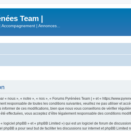
nées Team |
| Accompagnement | Annonces...
on
r « nous », « notre », « nos », « Forums Pyrénées Team | » et « https://www.pyre
ment responsable de toutes les conditions suivantes, veuillez ne pas utiliser et a
informer de ces modifications, bien que nous vous conseillons de vérifier régulièr
été effectuées, vous acceptez d’être légalement responsable des conditions modifi
 logiciel phpBB » et « phpBB Limited ») qui est un logiciel de forum de discussio
iel phpBB a pour seul but de faciliter les discussions sur internet et phpBB Limit