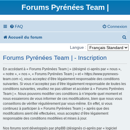
Forums Pyrénées Team |
FAQ
Connexion
R
Accueil du forum
e
Langue :
c
Forums Pyrénées Team | - Inscription
h
En accédant à « Forums Pyrénées Team | » (désigné ci-après par « nous »,
e
« notre », « nos », « Forums Pyrénées Team | » et « https://www.pyrenees-
team.com »), vous acceptez d’être légalement responsable des conditions
r
suivantes. Si vous n’acceptez pas d’être légalement responsable de toutes les
conditions suivantes, veuillez ne pas utiliser et accéder à « Forums Pyrénées
c
Team | ». Nous pouvons modifier ces conditions à n’importe quel moment et
nous essaierons de vous informer de ces modifications, bien que nous vous
h
conseillons de vérifier régulièrement par vous-même. En effet, si vous
e
continuez à participer à « Forums Pyrénées Team | » après que des
modifications aient été effectuées, vous acceptez d’être légalement
r
responsable des conditions modifiées et mises à jour.
Nos forums sont développés par phpBB (désignés ci-après par « logiciel