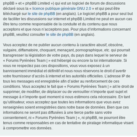
phpBB » et « phpBB Limited ») qui est un logiciel de forum de discussions
déclaré sous la «
licence publique générale GNU 2.0
» et qui peut être
téléchargé sur
le site de phpBB
(en anglais). Le logiciel phpBB a pour seul but
de faciliter les discussions sur internet et phpBB Limited ne peut en aucun cas
être tenu comme responsable de la conduite et du contenu que nous
acceptons et que nous n’acceptons pas. Pour plus d’informations concernant
phpBB, veuillez consulter
le site de phpBB
(en anglais).
Vous acceptez de ne publier aucun contenu à caractère abusif, obscène,
vulgaire, diffamatoire, choquant, menaçant, pornographique, etc. qui pourrait
transgresser la législation de votre pays, du pays dans lequel le serveur de
« Forums Pyrénées Team | » est hébergé ou encore la loi internationale. Si
vous ne respectez pas ces dispositions, vous vous exposez à un
bannissement immédiat et définitif et nous nous réservons le droit d’avertir
votre fournisseur d’accès à internet et les autorités officielles. L’adresse IP de
tous les messages est enregistrée afin d’aider au renforcement de ces
conditions. Vous acceptez le fait que « Forums Pyrénées Team | » ait le droit de
supprimer, de modifier, de déplacer ou de verrouiller n’importe quel sujet et
message à n’importe quel moment si nous estimons cela nécessaire. En tant
qu’utilisateur, vous acceptez que toutes les informations que vous avez
renseignées soient enregistrées dans notre base de données. Bien que ces
informations ne seront pas diffusées à une tierce partie sans votre
consentement, ni « Forums Pyrénées Team | », ni phpBB, ne pourront être
tenus comme responsables en cas de tentative de piratage informatique visant
à compromettre vos données.