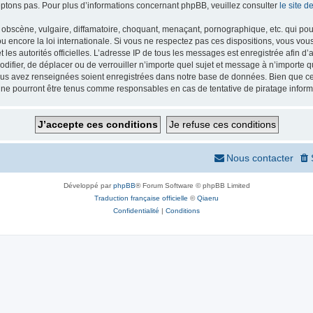
ptons pas. Pour plus d’informations concernant phpBB, veuillez consulter
le site 
obscène, vulgaire, diffamatoire, choquant, menaçant, pornographique, etc. qui pourr
 encore la loi internationale. Si vous ne respectez pas ces dispositions, vous vou
 et les autorités officielles. L’adresse IP de tous les messages est enregistrée afin 
odifier, de déplacer ou de verrouiller n’importe quel sujet et message à n’importe
vous avez renseignées soient enregistrées dans notre base de données. Bien que ces
 ne pourront être tenus comme responsables en cas de tentative de piratage infor
Nous contacter
Développé par
phpBB
® Forum Software © phpBB Limited
Traduction française officielle
©
Qiaeru
Confidentialité
|
Conditions