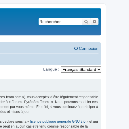
Rechercher
Recherche avancé
Connexion
Langue :
nees-team.com »), vous acceptez d’être légalement responsable
ccéder à « Forums Pyrénées Team | ». Nous pouvons modifier ces
ement par vous-même. En effet, si vous continuez à participer à
ées et mises à jour.
ns déclaré sous la «
licence publique générale GNU 2.0
» et qui
ed ne peut en aucun cas être tenu comme responsable de la