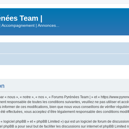
nées Team |
| Accompagnement | Annonces...
on
r « nous », « notre », « nos », « Forums Pyrénées Team | » et « https://www.pyre
ment responsable de toutes les conditions suivantes, veuillez ne pas utiliser et a
informer de ces modifications, bien que nous vous conseillons de vérifier régulièr
été effectuées, vous acceptez d’être légalement responsable des conditions modifi
 logiciel phpBB » et « phpBB Limited ») qui est un logiciel de forum de discussio
iel phpBB a pour seul but de faciliter les discussions sur internet et phpBB Limit