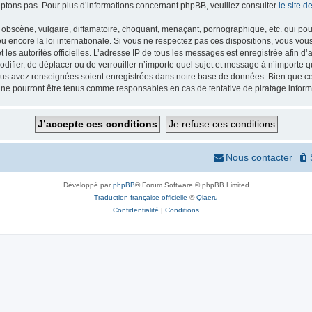
ptons pas. Pour plus d’informations concernant phpBB, veuillez consulter
le site 
obscène, vulgaire, diffamatoire, choquant, menaçant, pornographique, etc. qui pourr
 encore la loi internationale. Si vous ne respectez pas ces dispositions, vous vou
 et les autorités officielles. L’adresse IP de tous les messages est enregistrée afin 
odifier, de déplacer ou de verrouiller n’importe quel sujet et message à n’importe
vous avez renseignées soient enregistrées dans notre base de données. Bien que ces
 ne pourront être tenus comme responsables en cas de tentative de piratage infor
Nous contacter
Développé par
phpBB
® Forum Software © phpBB Limited
Traduction française officielle
©
Qiaeru
Confidentialité
|
Conditions