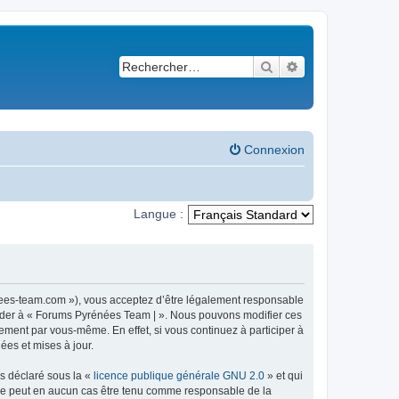
Rechercher
Recherche avancé
Connexion
Langue :
nees-team.com »), vous acceptez d’être légalement responsable
ccéder à « Forums Pyrénées Team | ». Nous pouvons modifier ces
ement par vous-même. En effet, si vous continuez à participer à
ées et mises à jour.
ns déclaré sous la «
licence publique générale GNU 2.0
» et qui
ed ne peut en aucun cas être tenu comme responsable de la