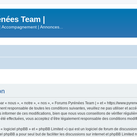
nées Team |
| Accompagnement | Annonces...
on
r « nous », « notre », « nos », « Forums Pyrénées Team | » et « https://www.pyre
ment responsable de toutes les conditions suivantes, veuillez ne pas utiliser et a
informer de ces modifications, bien que nous vous conseillons de vérifier régulièr
été effectuées, vous acceptez d’être légalement responsable des conditions modifi
 logiciel phpBB » et « phpBB Limited ») qui est un logiciel de forum de discussio
iel phpBB a pour seul but de faciliter les discussions sur internet et phpBB Limit