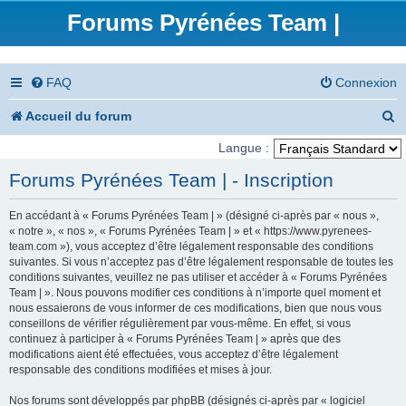
Forums Pyrénées Team |
FAQ
Connexion
R
Accueil du forum
e
Langue :
c
Forums Pyrénées Team | - Inscription
h
En accédant à « Forums Pyrénées Team | » (désigné ci-après par « nous »,
e
« notre », « nos », « Forums Pyrénées Team | » et « https://www.pyrenees-
team.com »), vous acceptez d’être légalement responsable des conditions
r
suivantes. Si vous n’acceptez pas d’être légalement responsable de toutes les
conditions suivantes, veuillez ne pas utiliser et accéder à « Forums Pyrénées
c
Team | ». Nous pouvons modifier ces conditions à n’importe quel moment et
nous essaierons de vous informer de ces modifications, bien que nous vous
h
conseillons de vérifier régulièrement par vous-même. En effet, si vous
e
continuez à participer à « Forums Pyrénées Team | » après que des
modifications aient été effectuées, vous acceptez d’être légalement
r
responsable des conditions modifiées et mises à jour.
Nos forums sont développés par phpBB (désignés ci-après par « logiciel