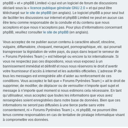
phpBB » et « phpBB Limited ») qui est un logiciel de forum de discussions
déclaré sous la «
licence publique générale GNU 2.0
» et qui peut être
téléchargé sur
le site de phpBB
(en anglais). Le logiciel phpBB a pour seul but
de faciliter les discussions sur internet et phpBB Limited ne peut en aucun cas
être tenu comme responsable de la conduite et du contenu que nous
acceptons et que nous n’acceptons pas. Pour plus d’informations concernant
phpBB, veuillez consulter
le site de phpBB
(en anglais).
Vous acceptez de ne publier aucun contenu à caractère abusif, obscène,
vulgaire, diffamatoire, choquant, menaçant, pornographique, etc. qui pourrait
transgresser la législation de votre pays, du pays dans lequel le serveur de
« Forums Pyrénées Team | » est hébergé ou encore la loi internationale. Si
vous ne respectez pas ces dispositions, vous vous exposez à un
bannissement immédiat et définitif et nous nous réservons le droit d’avertir
votre fournisseur d’accès à internet et les autorités officielles. L’adresse IP de
tous les messages est enregistrée afin d’aider au renforcement de ces
conditions. Vous acceptez le fait que « Forums Pyrénées Team | » ait le droit de
supprimer, de modifier, de déplacer ou de verrouiller n’importe quel sujet et
message à n’importe quel moment si nous estimons cela nécessaire. En tant
qu’utilisateur, vous acceptez que toutes les informations que vous avez
renseignées soient enregistrées dans notre base de données. Bien que ces
informations ne seront pas diffusées à une tierce partie sans votre
consentement, ni « Forums Pyrénées Team | », ni phpBB, ne pourront être
tenus comme responsables en cas de tentative de piratage informatique visant
à compromettre vos données.