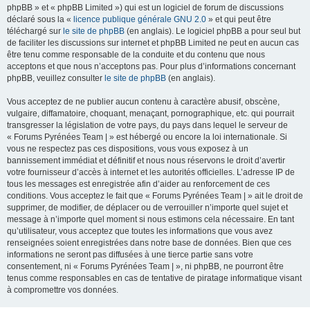
phpBB » et « phpBB Limited ») qui est un logiciel de forum de discussions
déclaré sous la «
licence publique générale GNU 2.0
» et qui peut être
téléchargé sur
le site de phpBB
(en anglais). Le logiciel phpBB a pour seul but
de faciliter les discussions sur internet et phpBB Limited ne peut en aucun cas
être tenu comme responsable de la conduite et du contenu que nous
acceptons et que nous n’acceptons pas. Pour plus d’informations concernant
phpBB, veuillez consulter
le site de phpBB
(en anglais).
Vous acceptez de ne publier aucun contenu à caractère abusif, obscène,
vulgaire, diffamatoire, choquant, menaçant, pornographique, etc. qui pourrait
transgresser la législation de votre pays, du pays dans lequel le serveur de
« Forums Pyrénées Team | » est hébergé ou encore la loi internationale. Si
vous ne respectez pas ces dispositions, vous vous exposez à un
bannissement immédiat et définitif et nous nous réservons le droit d’avertir
votre fournisseur d’accès à internet et les autorités officielles. L’adresse IP de
tous les messages est enregistrée afin d’aider au renforcement de ces
conditions. Vous acceptez le fait que « Forums Pyrénées Team | » ait le droit de
supprimer, de modifier, de déplacer ou de verrouiller n’importe quel sujet et
message à n’importe quel moment si nous estimons cela nécessaire. En tant
qu’utilisateur, vous acceptez que toutes les informations que vous avez
renseignées soient enregistrées dans notre base de données. Bien que ces
informations ne seront pas diffusées à une tierce partie sans votre
consentement, ni « Forums Pyrénées Team | », ni phpBB, ne pourront être
tenus comme responsables en cas de tentative de piratage informatique visant
à compromettre vos données.