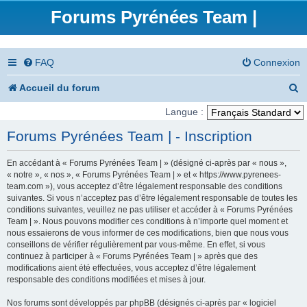
Forums Pyrénées Team |
FAQ
Connexion
R
Accueil du forum
e
Langue :
c
Forums Pyrénées Team | - Inscription
h
En accédant à « Forums Pyrénées Team | » (désigné ci-après par « nous »,
e
« notre », « nos », « Forums Pyrénées Team | » et « https://www.pyrenees-
team.com »), vous acceptez d’être légalement responsable des conditions
r
suivantes. Si vous n’acceptez pas d’être légalement responsable de toutes les
conditions suivantes, veuillez ne pas utiliser et accéder à « Forums Pyrénées
c
Team | ». Nous pouvons modifier ces conditions à n’importe quel moment et
nous essaierons de vous informer de ces modifications, bien que nous vous
h
conseillons de vérifier régulièrement par vous-même. En effet, si vous
e
continuez à participer à « Forums Pyrénées Team | » après que des
modifications aient été effectuées, vous acceptez d’être légalement
r
responsable des conditions modifiées et mises à jour.
Nos forums sont développés par phpBB (désignés ci-après par « logiciel