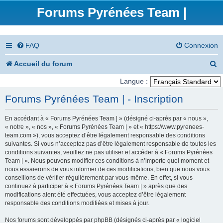
Forums Pyrénées Team |
FAQ
Connexion
R
Accueil du forum
e
Langue :
c
Forums Pyrénées Team | - Inscription
h
En accédant à « Forums Pyrénées Team | » (désigné ci-après par « nous »,
e
« notre », « nos », « Forums Pyrénées Team | » et « https://www.pyrenees-
team.com »), vous acceptez d’être légalement responsable des conditions
r
suivantes. Si vous n’acceptez pas d’être légalement responsable de toutes les
conditions suivantes, veuillez ne pas utiliser et accéder à « Forums Pyrénées
c
Team | ». Nous pouvons modifier ces conditions à n’importe quel moment et
nous essaierons de vous informer de ces modifications, bien que nous vous
h
conseillons de vérifier régulièrement par vous-même. En effet, si vous
e
continuez à participer à « Forums Pyrénées Team | » après que des
modifications aient été effectuées, vous acceptez d’être légalement
r
responsable des conditions modifiées et mises à jour.
Nos forums sont développés par phpBB (désignés ci-après par « logiciel