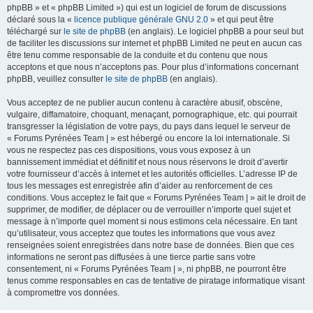
phpBB » et « phpBB Limited ») qui est un logiciel de forum de discussions
déclaré sous la «
licence publique générale GNU 2.0
» et qui peut être
téléchargé sur
le site de phpBB
(en anglais). Le logiciel phpBB a pour seul but
de faciliter les discussions sur internet et phpBB Limited ne peut en aucun cas
être tenu comme responsable de la conduite et du contenu que nous
acceptons et que nous n’acceptons pas. Pour plus d’informations concernant
phpBB, veuillez consulter
le site de phpBB
(en anglais).
Vous acceptez de ne publier aucun contenu à caractère abusif, obscène,
vulgaire, diffamatoire, choquant, menaçant, pornographique, etc. qui pourrait
transgresser la législation de votre pays, du pays dans lequel le serveur de
« Forums Pyrénées Team | » est hébergé ou encore la loi internationale. Si
vous ne respectez pas ces dispositions, vous vous exposez à un
bannissement immédiat et définitif et nous nous réservons le droit d’avertir
votre fournisseur d’accès à internet et les autorités officielles. L’adresse IP de
tous les messages est enregistrée afin d’aider au renforcement de ces
conditions. Vous acceptez le fait que « Forums Pyrénées Team | » ait le droit de
supprimer, de modifier, de déplacer ou de verrouiller n’importe quel sujet et
message à n’importe quel moment si nous estimons cela nécessaire. En tant
qu’utilisateur, vous acceptez que toutes les informations que vous avez
renseignées soient enregistrées dans notre base de données. Bien que ces
informations ne seront pas diffusées à une tierce partie sans votre
consentement, ni « Forums Pyrénées Team | », ni phpBB, ne pourront être
tenus comme responsables en cas de tentative de piratage informatique visant
à compromettre vos données.