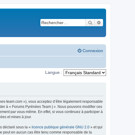
Rechercher
Recherche avancé
Connexion
Langue :
nees-team.com »), vous acceptez d’être légalement responsable
ccéder à « Forums Pyrénées Team | ». Nous pouvons modifier ces
ement par vous-même. En effet, si vous continuez à participer à
ées et mises à jour.
ns déclaré sous la «
licence publique générale GNU 2.0
» et qui
ed ne peut en aucun cas être tenu comme responsable de la