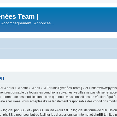
nées Team |
| Accompagnement | Annonces...
on
r « nous », « notre », « nos », « Forums Pyrénées Team | » et « https://www.pyre
ment responsable de toutes les conditions suivantes, veuillez ne pas utiliser et a
informer de ces modifications, bien que nous vous conseillons de vérifier régulièr
été effectuées, vous acceptez d’être légalement responsable des conditions modifi
 logiciel phpBB » et « phpBB Limited ») qui est un logiciel de forum de discussio
iel phpBB a pour seul but de faciliter les discussions sur internet et phpBB Limit