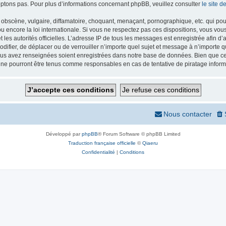
ptons pas. Pour plus d’informations concernant phpBB, veuillez consulter
le site 
obscène, vulgaire, diffamatoire, choquant, menaçant, pornographique, etc. qui pourr
 encore la loi internationale. Si vous ne respectez pas ces dispositions, vous vou
 et les autorités officielles. L’adresse IP de tous les messages est enregistrée afin 
odifier, de déplacer ou de verrouiller n’importe quel sujet et message à n’importe
vous avez renseignées soient enregistrées dans notre base de données. Bien que ces
 ne pourront être tenus comme responsables en cas de tentative de piratage infor
Nous contacter
Développé par
phpBB
® Forum Software © phpBB Limited
Traduction française officielle
©
Qiaeru
Confidentialité
|
Conditions