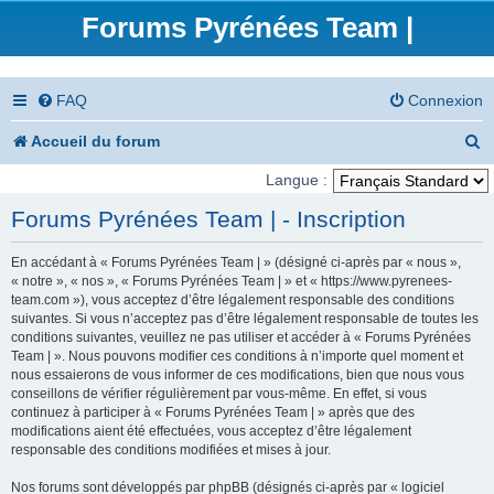
Forums Pyrénées Team |
FAQ
Connexion
R
Accueil du forum
e
Langue :
c
Forums Pyrénées Team | - Inscription
h
En accédant à « Forums Pyrénées Team | » (désigné ci-après par « nous »,
e
« notre », « nos », « Forums Pyrénées Team | » et « https://www.pyrenees-
team.com »), vous acceptez d’être légalement responsable des conditions
r
suivantes. Si vous n’acceptez pas d’être légalement responsable de toutes les
conditions suivantes, veuillez ne pas utiliser et accéder à « Forums Pyrénées
c
Team | ». Nous pouvons modifier ces conditions à n’importe quel moment et
nous essaierons de vous informer de ces modifications, bien que nous vous
h
conseillons de vérifier régulièrement par vous-même. En effet, si vous
e
continuez à participer à « Forums Pyrénées Team | » après que des
modifications aient été effectuées, vous acceptez d’être légalement
r
responsable des conditions modifiées et mises à jour.
Nos forums sont développés par phpBB (désignés ci-après par « logiciel