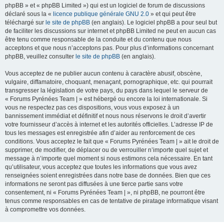
phpBB » et « phpBB Limited ») qui est un logiciel de forum de discussions
déclaré sous la «
licence publique générale GNU 2.0
» et qui peut être
téléchargé sur
le site de phpBB
(en anglais). Le logiciel phpBB a pour seul but
de faciliter les discussions sur internet et phpBB Limited ne peut en aucun cas
être tenu comme responsable de la conduite et du contenu que nous
acceptons et que nous n’acceptons pas. Pour plus d’informations concernant
phpBB, veuillez consulter
le site de phpBB
(en anglais).
Vous acceptez de ne publier aucun contenu à caractère abusif, obscène,
vulgaire, diffamatoire, choquant, menaçant, pornographique, etc. qui pourrait
transgresser la législation de votre pays, du pays dans lequel le serveur de
« Forums Pyrénées Team | » est hébergé ou encore la loi internationale. Si
vous ne respectez pas ces dispositions, vous vous exposez à un
bannissement immédiat et définitif et nous nous réservons le droit d’avertir
votre fournisseur d’accès à internet et les autorités officielles. L’adresse IP de
tous les messages est enregistrée afin d’aider au renforcement de ces
conditions. Vous acceptez le fait que « Forums Pyrénées Team | » ait le droit de
supprimer, de modifier, de déplacer ou de verrouiller n’importe quel sujet et
message à n’importe quel moment si nous estimons cela nécessaire. En tant
qu’utilisateur, vous acceptez que toutes les informations que vous avez
renseignées soient enregistrées dans notre base de données. Bien que ces
informations ne seront pas diffusées à une tierce partie sans votre
consentement, ni « Forums Pyrénées Team | », ni phpBB, ne pourront être
tenus comme responsables en cas de tentative de piratage informatique visant
à compromettre vos données.