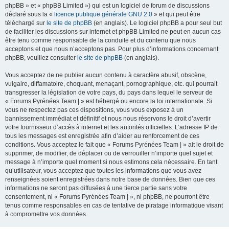
phpBB » et « phpBB Limited ») qui est un logiciel de forum de discussions
déclaré sous la «
licence publique générale GNU 2.0
» et qui peut être
téléchargé sur
le site de phpBB
(en anglais). Le logiciel phpBB a pour seul but
de faciliter les discussions sur internet et phpBB Limited ne peut en aucun cas
être tenu comme responsable de la conduite et du contenu que nous
acceptons et que nous n’acceptons pas. Pour plus d’informations concernant
phpBB, veuillez consulter
le site de phpBB
(en anglais).
Vous acceptez de ne publier aucun contenu à caractère abusif, obscène,
vulgaire, diffamatoire, choquant, menaçant, pornographique, etc. qui pourrait
transgresser la législation de votre pays, du pays dans lequel le serveur de
« Forums Pyrénées Team | » est hébergé ou encore la loi internationale. Si
vous ne respectez pas ces dispositions, vous vous exposez à un
bannissement immédiat et définitif et nous nous réservons le droit d’avertir
votre fournisseur d’accès à internet et les autorités officielles. L’adresse IP de
tous les messages est enregistrée afin d’aider au renforcement de ces
conditions. Vous acceptez le fait que « Forums Pyrénées Team | » ait le droit de
supprimer, de modifier, de déplacer ou de verrouiller n’importe quel sujet et
message à n’importe quel moment si nous estimons cela nécessaire. En tant
qu’utilisateur, vous acceptez que toutes les informations que vous avez
renseignées soient enregistrées dans notre base de données. Bien que ces
informations ne seront pas diffusées à une tierce partie sans votre
consentement, ni « Forums Pyrénées Team | », ni phpBB, ne pourront être
tenus comme responsables en cas de tentative de piratage informatique visant
à compromettre vos données.