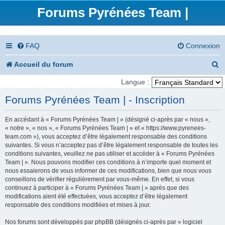
Forums Pyrénées Team |
FAQ
Connexion
R
Accueil du forum
e
Langue :
c
Forums Pyrénées Team | - Inscription
h
En accédant à « Forums Pyrénées Team | » (désigné ci-après par « nous »,
e
« notre », « nos », « Forums Pyrénées Team | » et « https://www.pyrenees-
team.com »), vous acceptez d’être légalement responsable des conditions
r
suivantes. Si vous n’acceptez pas d’être légalement responsable de toutes les
conditions suivantes, veuillez ne pas utiliser et accéder à « Forums Pyrénées
c
Team | ». Nous pouvons modifier ces conditions à n’importe quel moment et
nous essaierons de vous informer de ces modifications, bien que nous vous
h
conseillons de vérifier régulièrement par vous-même. En effet, si vous
e
continuez à participer à « Forums Pyrénées Team | » après que des
modifications aient été effectuées, vous acceptez d’être légalement
r
responsable des conditions modifiées et mises à jour.
Nos forums sont développés par phpBB (désignés ci-après par « logiciel