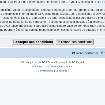
ptons pas. Pour plus d’informations concernant phpBB, veuillez consulter
le site 
obscène, vulgaire, diffamatoire, choquant, menaçant, pornographique, etc. qui pourr
 encore la loi internationale. Si vous ne respectez pas ces dispositions, vous vou
 et les autorités officielles. L’adresse IP de tous les messages est enregistrée afin 
odifier, de déplacer ou de verrouiller n’importe quel sujet et message à n’importe
vous avez renseignées soient enregistrées dans notre base de données. Bien que ces
 ne pourront être tenus comme responsables en cas de tentative de piratage infor
Nous contacter
Développé par
phpBB
® Forum Software © phpBB Limited
Traduction française officielle
©
Qiaeru
Confidentialité
|
Conditions