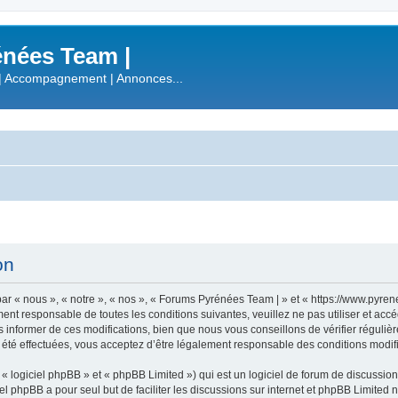
nées Team |
| Accompagnement | Annonces...
on
r « nous », « notre », « nos », « Forums Pyrénées Team | » et « https://www.pyre
ment responsable de toutes les conditions suivantes, veuillez ne pas utiliser et a
informer de ces modifications, bien que nous vous conseillons de vérifier régulièr
été effectuées, vous acceptez d’être légalement responsable des conditions modifi
 logiciel phpBB » et « phpBB Limited ») qui est un logiciel de forum de discussio
iel phpBB a pour seul but de faciliter les discussions sur internet et phpBB Limit