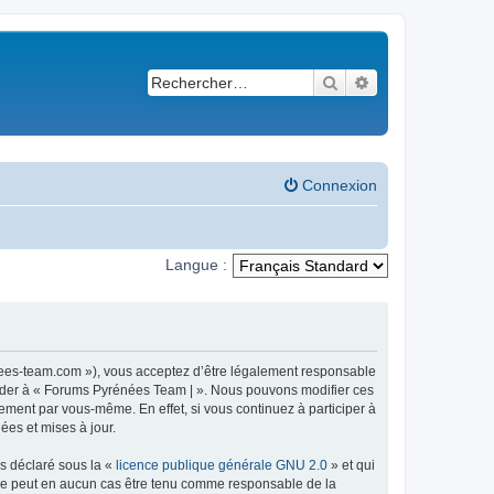
Rechercher
Recherche avancé
Connexion
Langue :
nees-team.com »), vous acceptez d’être légalement responsable
ccéder à « Forums Pyrénées Team | ». Nous pouvons modifier ces
ement par vous-même. En effet, si vous continuez à participer à
ées et mises à jour.
ns déclaré sous la «
licence publique générale GNU 2.0
» et qui
ed ne peut en aucun cas être tenu comme responsable de la