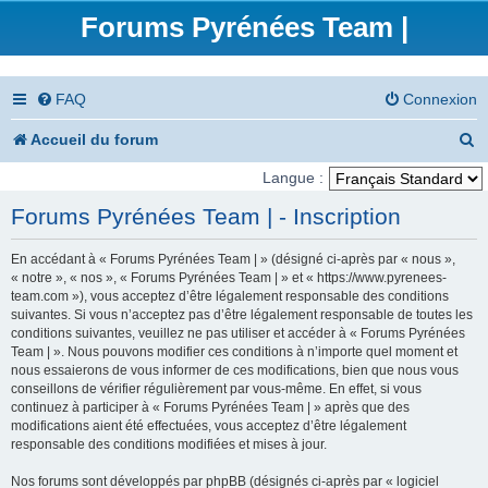
Forums Pyrénées Team |
FAQ
Connexion
R
Accueil du forum
e
Langue :
c
Forums Pyrénées Team | - Inscription
h
En accédant à « Forums Pyrénées Team | » (désigné ci-après par « nous »,
e
« notre », « nos », « Forums Pyrénées Team | » et « https://www.pyrenees-
team.com »), vous acceptez d’être légalement responsable des conditions
r
suivantes. Si vous n’acceptez pas d’être légalement responsable de toutes les
conditions suivantes, veuillez ne pas utiliser et accéder à « Forums Pyrénées
c
Team | ». Nous pouvons modifier ces conditions à n’importe quel moment et
nous essaierons de vous informer de ces modifications, bien que nous vous
h
conseillons de vérifier régulièrement par vous-même. En effet, si vous
e
continuez à participer à « Forums Pyrénées Team | » après que des
modifications aient été effectuées, vous acceptez d’être légalement
r
responsable des conditions modifiées et mises à jour.
Nos forums sont développés par phpBB (désignés ci-après par « logiciel