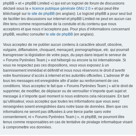
phpBB » et « phpBB Limited ») qui est un logiciel de forum de discussions
déclaré sous la «
licence publique générale GNU 2.0
» et qui peut être
téléchargé sur
le site de phpBB
(en anglais). Le logiciel phpBB a pour seul but
de faciliter les discussions sur internet et phpBB Limited ne peut en aucun cas
être tenu comme responsable de la conduite et du contenu que nous
acceptons et que nous n’acceptons pas. Pour plus d’informations concernant
phpBB, veuillez consulter
le site de phpBB
(en anglais).
Vous acceptez de ne publier aucun contenu à caractère abusif, obscène,
vulgaire, diffamatoire, choquant, menaçant, pornographique, etc. qui pourrait
transgresser la législation de votre pays, du pays dans lequel le serveur de
« Forums Pyrénées Team | » est hébergé ou encore la loi internationale. Si
vous ne respectez pas ces dispositions, vous vous exposez à un
bannissement immédiat et définitif et nous nous réservons le droit d’avertir
votre fournisseur d’accès à internet et les autorités officielles. L’adresse IP de
tous les messages est enregistrée afin d’aider au renforcement de ces
conditions. Vous acceptez le fait que « Forums Pyrénées Team | » ait le droit de
supprimer, de modifier, de déplacer ou de verrouiller n’importe quel sujet et
message à n’importe quel moment si nous estimons cela nécessaire. En tant
qu’utilisateur, vous acceptez que toutes les informations que vous avez
renseignées soient enregistrées dans notre base de données. Bien que ces
informations ne seront pas diffusées à une tierce partie sans votre
consentement, ni « Forums Pyrénées Team | », ni phpBB, ne pourront être
tenus comme responsables en cas de tentative de piratage informatique visant
à compromettre vos données.