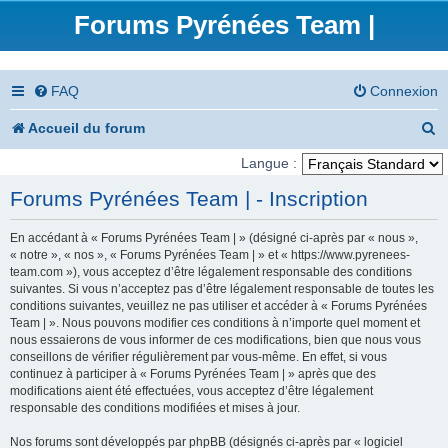
Forums Pyrénées Team |
FAQ
Connexion
R
Accueil du forum
e
Langue :
c
Forums Pyrénées Team | - Inscription
h
En accédant à « Forums Pyrénées Team | » (désigné ci-après par « nous »,
e
« notre », « nos », « Forums Pyrénées Team | » et « https://www.pyrenees-
team.com »), vous acceptez d’être légalement responsable des conditions
r
suivantes. Si vous n’acceptez pas d’être légalement responsable de toutes les
conditions suivantes, veuillez ne pas utiliser et accéder à « Forums Pyrénées
c
Team | ». Nous pouvons modifier ces conditions à n’importe quel moment et
nous essaierons de vous informer de ces modifications, bien que nous vous
h
conseillons de vérifier régulièrement par vous-même. En effet, si vous
e
continuez à participer à « Forums Pyrénées Team | » après que des
modifications aient été effectuées, vous acceptez d’être légalement
r
responsable des conditions modifiées et mises à jour.
Nos forums sont développés par phpBB (désignés ci-après par « logiciel