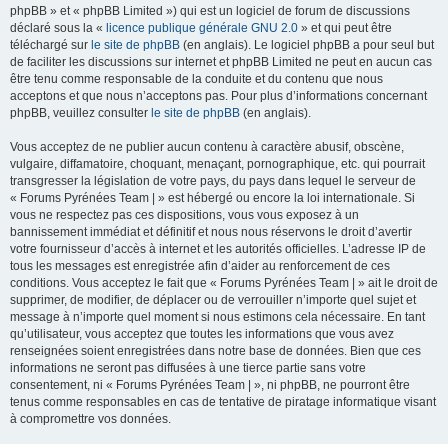
phpBB » et « phpBB Limited ») qui est un logiciel de forum de discussions
déclaré sous la «
licence publique générale GNU 2.0
» et qui peut être
téléchargé sur
le site de phpBB
(en anglais). Le logiciel phpBB a pour seul but
de faciliter les discussions sur internet et phpBB Limited ne peut en aucun cas
être tenu comme responsable de la conduite et du contenu que nous
acceptons et que nous n’acceptons pas. Pour plus d’informations concernant
phpBB, veuillez consulter
le site de phpBB
(en anglais).
Vous acceptez de ne publier aucun contenu à caractère abusif, obscène,
vulgaire, diffamatoire, choquant, menaçant, pornographique, etc. qui pourrait
transgresser la législation de votre pays, du pays dans lequel le serveur de
« Forums Pyrénées Team | » est hébergé ou encore la loi internationale. Si
vous ne respectez pas ces dispositions, vous vous exposez à un
bannissement immédiat et définitif et nous nous réservons le droit d’avertir
votre fournisseur d’accès à internet et les autorités officielles. L’adresse IP de
tous les messages est enregistrée afin d’aider au renforcement de ces
conditions. Vous acceptez le fait que « Forums Pyrénées Team | » ait le droit de
supprimer, de modifier, de déplacer ou de verrouiller n’importe quel sujet et
message à n’importe quel moment si nous estimons cela nécessaire. En tant
qu’utilisateur, vous acceptez que toutes les informations que vous avez
renseignées soient enregistrées dans notre base de données. Bien que ces
informations ne seront pas diffusées à une tierce partie sans votre
consentement, ni « Forums Pyrénées Team | », ni phpBB, ne pourront être
tenus comme responsables en cas de tentative de piratage informatique visant
à compromettre vos données.