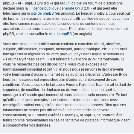
phpBB » et « phpBB Limited ») qui est un logiciel de forum de discussions
déclaré sous la «
licence publique générale GNU 2.0
» et qui peut être
téléchargé sur
le site de phpBB
(en anglais). Le logiciel phpBB a pour seul but
de faciliter les discussions sur internet et phpBB Limited ne peut en aucun cas
être tenu comme responsable de la conduite et du contenu que nous
acceptons et que nous n’acceptons pas. Pour plus d’informations concernant
phpBB, veuillez consulter
le site de phpBB
(en anglais).
Vous acceptez de ne publier aucun contenu à caractère abusif, obscène,
vulgaire, diffamatoire, choquant, menaçant, pornographique, etc. qui pourrait
transgresser la législation de votre pays, du pays dans lequel le serveur de
« Forums Pyrénées Team | » est hébergé ou encore la loi internationale. Si
vous ne respectez pas ces dispositions, vous vous exposez à un
bannissement immédiat et définitif et nous nous réservons le droit d’avertir
votre fournisseur d’accès à internet et les autorités officielles. L’adresse IP de
tous les messages est enregistrée afin d’aider au renforcement de ces
conditions. Vous acceptez le fait que « Forums Pyrénées Team | » ait le droit de
supprimer, de modifier, de déplacer ou de verrouiller n’importe quel sujet et
message à n’importe quel moment si nous estimons cela nécessaire. En tant
qu’utilisateur, vous acceptez que toutes les informations que vous avez
renseignées soient enregistrées dans notre base de données. Bien que ces
informations ne seront pas diffusées à une tierce partie sans votre
consentement, ni « Forums Pyrénées Team | », ni phpBB, ne pourront être
tenus comme responsables en cas de tentative de piratage informatique visant
à compromettre vos données.