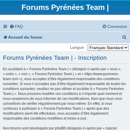
Forums Pyrénées Team |
FAQ
Connexion
R
Accueil du forum
e
Langue :
c
Forums Pyrénées Team | - Inscription
h
En accédant à « Forums Pyrénées Team | » (désigné ci-après par « nous »,
e
« notre », « nos », « Forums Pyrénées Team | » et « https://www.pyrenees-
team.com »), vous acceptez d’être légalement responsable des conditions
r
suivantes. Si vous n’acceptez pas d’être légalement responsable de toutes les
conditions suivantes, veuillez ne pas utiliser et accéder à « Forums Pyrénées
c
Team | ». Nous pouvons modifier ces conditions à n’importe quel moment et
nous essaierons de vous informer de ces modifications, bien que nous vous
h
conseillons de vérifier régulièrement par vous-même. En effet, si vous
e
continuez à participer à « Forums Pyrénées Team | » après que des
modifications aient été effectuées, vous acceptez d’être légalement
r
responsable des conditions modifiées et mises à jour.
Nos forums sont développés par phpBB (désignés ci-après par « logiciel