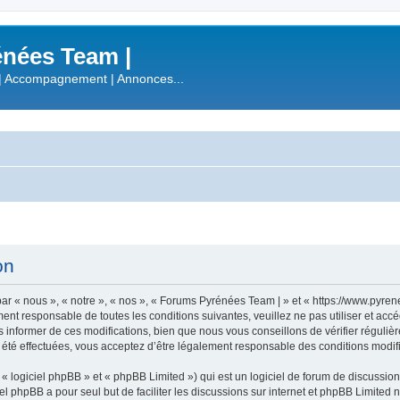
nées Team |
| Accompagnement | Annonces...
on
r « nous », « notre », « nos », « Forums Pyrénées Team | » et « https://www.pyre
ment responsable de toutes les conditions suivantes, veuillez ne pas utiliser et a
informer de ces modifications, bien que nous vous conseillons de vérifier régulièr
été effectuées, vous acceptez d’être légalement responsable des conditions modifi
 logiciel phpBB » et « phpBB Limited ») qui est un logiciel de forum de discussio
iel phpBB a pour seul but de faciliter les discussions sur internet et phpBB Limit