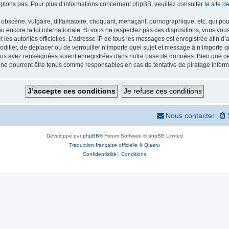
ptons pas. Pour plus d’informations concernant phpBB, veuillez consulter
le site 
obscène, vulgaire, diffamatoire, choquant, menaçant, pornographique, etc. qui pourr
 encore la loi internationale. Si vous ne respectez pas ces dispositions, vous vou
 et les autorités officielles. L’adresse IP de tous les messages est enregistrée afin 
odifier, de déplacer ou de verrouiller n’importe quel sujet et message à n’importe
vous avez renseignées soient enregistrées dans notre base de données. Bien que ces
 ne pourront être tenus comme responsables en cas de tentative de piratage infor
Nous contacter
Développé par
phpBB
® Forum Software © phpBB Limited
Traduction française officielle
©
Qiaeru
Confidentialité
|
Conditions