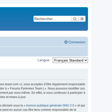
Rechercher
Recherche avancé
Connexion
Langue :
nees-team.com »), vous acceptez d’être légalement responsable
ccéder à « Forums Pyrénées Team | ». Nous pouvons modifier ces
ement par vous-même. En effet, si vous continuez à participer à
ées et mises à jour.
ns déclaré sous la «
licence publique générale GNU 2.0
» et qui
ed ne peut en aucun cas être tenu comme responsable de la