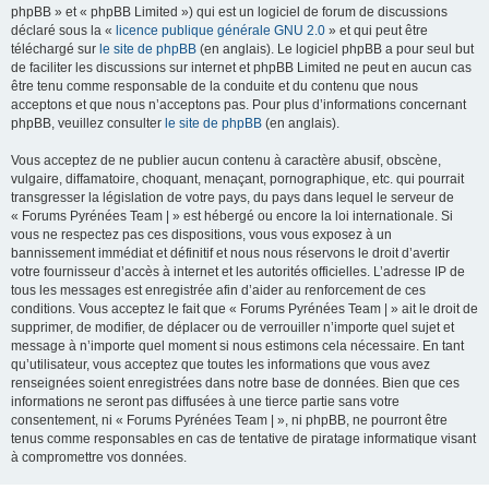
phpBB » et « phpBB Limited ») qui est un logiciel de forum de discussions
déclaré sous la «
licence publique générale GNU 2.0
» et qui peut être
téléchargé sur
le site de phpBB
(en anglais). Le logiciel phpBB a pour seul but
de faciliter les discussions sur internet et phpBB Limited ne peut en aucun cas
être tenu comme responsable de la conduite et du contenu que nous
acceptons et que nous n’acceptons pas. Pour plus d’informations concernant
phpBB, veuillez consulter
le site de phpBB
(en anglais).
Vous acceptez de ne publier aucun contenu à caractère abusif, obscène,
vulgaire, diffamatoire, choquant, menaçant, pornographique, etc. qui pourrait
transgresser la législation de votre pays, du pays dans lequel le serveur de
« Forums Pyrénées Team | » est hébergé ou encore la loi internationale. Si
vous ne respectez pas ces dispositions, vous vous exposez à un
bannissement immédiat et définitif et nous nous réservons le droit d’avertir
votre fournisseur d’accès à internet et les autorités officielles. L’adresse IP de
tous les messages est enregistrée afin d’aider au renforcement de ces
conditions. Vous acceptez le fait que « Forums Pyrénées Team | » ait le droit de
supprimer, de modifier, de déplacer ou de verrouiller n’importe quel sujet et
message à n’importe quel moment si nous estimons cela nécessaire. En tant
qu’utilisateur, vous acceptez que toutes les informations que vous avez
renseignées soient enregistrées dans notre base de données. Bien que ces
informations ne seront pas diffusées à une tierce partie sans votre
consentement, ni « Forums Pyrénées Team | », ni phpBB, ne pourront être
tenus comme responsables en cas de tentative de piratage informatique visant
à compromettre vos données.