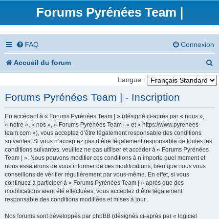
Forums Pyrénées Team |
FAQ
Connexion
R
Accueil du forum
e
Langue :
c
Forums Pyrénées Team | - Inscription
h
En accédant à « Forums Pyrénées Team | » (désigné ci-après par « nous »,
e
« notre », « nos », « Forums Pyrénées Team | » et « https://www.pyrenees-
team.com »), vous acceptez d’être légalement responsable des conditions
r
suivantes. Si vous n’acceptez pas d’être légalement responsable de toutes les
conditions suivantes, veuillez ne pas utiliser et accéder à « Forums Pyrénées
c
Team | ». Nous pouvons modifier ces conditions à n’importe quel moment et
nous essaierons de vous informer de ces modifications, bien que nous vous
h
conseillons de vérifier régulièrement par vous-même. En effet, si vous
e
continuez à participer à « Forums Pyrénées Team | » après que des
modifications aient été effectuées, vous acceptez d’être légalement
r
responsable des conditions modifiées et mises à jour.
Nos forums sont développés par phpBB (désignés ci-après par « logiciel