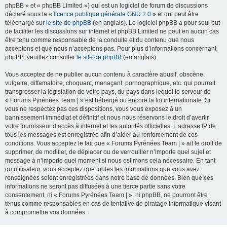
phpBB » et « phpBB Limited ») qui est un logiciel de forum de discussions
déclaré sous la «
licence publique générale GNU 2.0
» et qui peut être
téléchargé sur
le site de phpBB
(en anglais). Le logiciel phpBB a pour seul but
de faciliter les discussions sur internet et phpBB Limited ne peut en aucun cas
être tenu comme responsable de la conduite et du contenu que nous
acceptons et que nous n’acceptons pas. Pour plus d’informations concernant
phpBB, veuillez consulter
le site de phpBB
(en anglais).
Vous acceptez de ne publier aucun contenu à caractère abusif, obscène,
vulgaire, diffamatoire, choquant, menaçant, pornographique, etc. qui pourrait
transgresser la législation de votre pays, du pays dans lequel le serveur de
« Forums Pyrénées Team | » est hébergé ou encore la loi internationale. Si
vous ne respectez pas ces dispositions, vous vous exposez à un
bannissement immédiat et définitif et nous nous réservons le droit d’avertir
votre fournisseur d’accès à internet et les autorités officielles. L’adresse IP de
tous les messages est enregistrée afin d’aider au renforcement de ces
conditions. Vous acceptez le fait que « Forums Pyrénées Team | » ait le droit de
supprimer, de modifier, de déplacer ou de verrouiller n’importe quel sujet et
message à n’importe quel moment si nous estimons cela nécessaire. En tant
qu’utilisateur, vous acceptez que toutes les informations que vous avez
renseignées soient enregistrées dans notre base de données. Bien que ces
informations ne seront pas diffusées à une tierce partie sans votre
consentement, ni « Forums Pyrénées Team | », ni phpBB, ne pourront être
tenus comme responsables en cas de tentative de piratage informatique visant
à compromettre vos données.