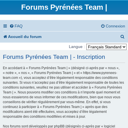
Forums Pyrénées Team |
FAQ
Connexion
R
Accueil du forum
e
Langue :
c
Forums Pyrénées Team | - Inscription
h
En accédant à « Forums Pyrénées Team | » (désigné ci-après par « nous »,
e
« notre », « nos », « Forums Pyrénées Team | » et « https://www.pyrenees-
team.com »), vous acceptez d’être légalement responsable des conditions
r
suivantes. Si vous n’acceptez pas d’être légalement responsable de toutes les
conditions suivantes, veuillez ne pas utiliser et accéder à « Forums Pyrénées
c
Team | ». Nous pouvons modifier ces conditions à n’importe quel moment et
nous essaierons de vous informer de ces modifications, bien que nous vous
h
conseillons de vérifier régulièrement par vous-même. En effet, si vous
e
continuez à participer à « Forums Pyrénées Team | » après que des
modifications aient été effectuées, vous acceptez d’être légalement
r
responsable des conditions modifiées et mises à jour.
Nos forums sont développés par phpBB (désignés ci-après par « logiciel