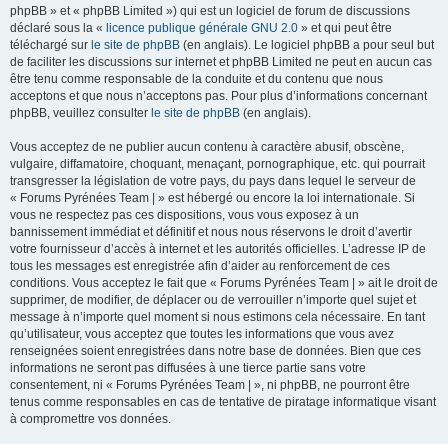
phpBB » et « phpBB Limited ») qui est un logiciel de forum de discussions
déclaré sous la «
licence publique générale GNU 2.0
» et qui peut être
téléchargé sur
le site de phpBB
(en anglais). Le logiciel phpBB a pour seul but
de faciliter les discussions sur internet et phpBB Limited ne peut en aucun cas
être tenu comme responsable de la conduite et du contenu que nous
acceptons et que nous n’acceptons pas. Pour plus d’informations concernant
phpBB, veuillez consulter
le site de phpBB
(en anglais).
Vous acceptez de ne publier aucun contenu à caractère abusif, obscène,
vulgaire, diffamatoire, choquant, menaçant, pornographique, etc. qui pourrait
transgresser la législation de votre pays, du pays dans lequel le serveur de
« Forums Pyrénées Team | » est hébergé ou encore la loi internationale. Si
vous ne respectez pas ces dispositions, vous vous exposez à un
bannissement immédiat et définitif et nous nous réservons le droit d’avertir
votre fournisseur d’accès à internet et les autorités officielles. L’adresse IP de
tous les messages est enregistrée afin d’aider au renforcement de ces
conditions. Vous acceptez le fait que « Forums Pyrénées Team | » ait le droit de
supprimer, de modifier, de déplacer ou de verrouiller n’importe quel sujet et
message à n’importe quel moment si nous estimons cela nécessaire. En tant
qu’utilisateur, vous acceptez que toutes les informations que vous avez
renseignées soient enregistrées dans notre base de données. Bien que ces
informations ne seront pas diffusées à une tierce partie sans votre
consentement, ni « Forums Pyrénées Team | », ni phpBB, ne pourront être
tenus comme responsables en cas de tentative de piratage informatique visant
à compromettre vos données.