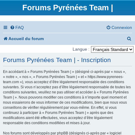
Forums Pyrénées Team |
FAQ
Connexion
R
Accueil du forum
e
Langue :
c
Forums Pyrénées Team | - Inscription
h
En accédant à « Forums Pyrénées Team | » (désigné ci-après par « nous »,
e
« notre », « nos », « Forums Pyrénées Team | » et « https://www.pyrenees-
team.com »), vous acceptez d’être légalement responsable des conditions
r
suivantes. Si vous n’acceptez pas d’être légalement responsable de toutes les
conditions suivantes, veuillez ne pas utiliser et accéder à « Forums Pyrénées
c
Team | ». Nous pouvons modifier ces conditions à n’importe quel moment et
nous essaierons de vous informer de ces modifications, bien que nous vous
h
conseillons de vérifier régulièrement par vous-même. En effet, si vous
e
continuez à participer à « Forums Pyrénées Team | » après que des
modifications aient été effectuées, vous acceptez d’être légalement
r
responsable des conditions modifiées et mises à jour.
Nos forums sont développés par phpBB (désignés ci-après par « logiciel