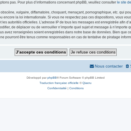
ptons pas. Pour plus d’informations concernant phpBB, veuillez consulter
le site 
obscène, vulgaire, diffamatoire, choquant, menaçant, pornographique, etc. qui pourr
 encore la loi internationale. Si vous ne respectez pas ces dispositions, vous vou
 et les autorités officielles. L’adresse IP de tous les messages est enregistrée afin 
odifier, de déplacer ou de verrouiller n’importe quel sujet et message à n’importe
vous avez renseignées soient enregistrées dans notre base de données. Bien que ces
 ne pourront être tenus comme responsables en cas de tentative de piratage infor
Nous contacter
Développé par
phpBB
® Forum Software © phpBB Limited
Traduction française officielle
©
Qiaeru
Confidentialité
|
Conditions