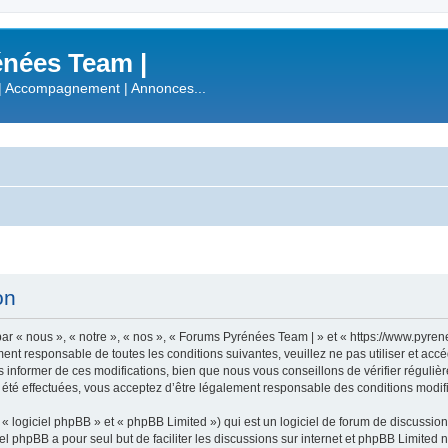
nées Team |
| Accompagnement | Annonces...
on
r « nous », « notre », « nos », « Forums Pyrénées Team | » et « https://www.pyre
ment responsable de toutes les conditions suivantes, veuillez ne pas utiliser et a
informer de ces modifications, bien que nous vous conseillons de vérifier régulièr
été effectuées, vous acceptez d’être légalement responsable des conditions modifi
 logiciel phpBB » et « phpBB Limited ») qui est un logiciel de forum de discussio
iel phpBB a pour seul but de faciliter les discussions sur internet et phpBB Limit