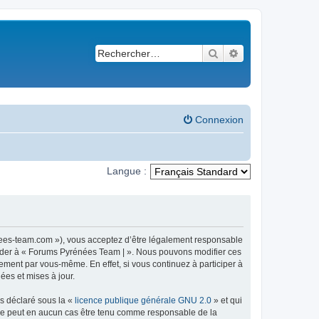
Rechercher
Recherche avancé
Connexion
Langue :
nees-team.com »), vous acceptez d’être légalement responsable
ccéder à « Forums Pyrénées Team | ». Nous pouvons modifier ces
ement par vous-même. En effet, si vous continuez à participer à
ées et mises à jour.
ns déclaré sous la «
licence publique générale GNU 2.0
» et qui
ed ne peut en aucun cas être tenu comme responsable de la