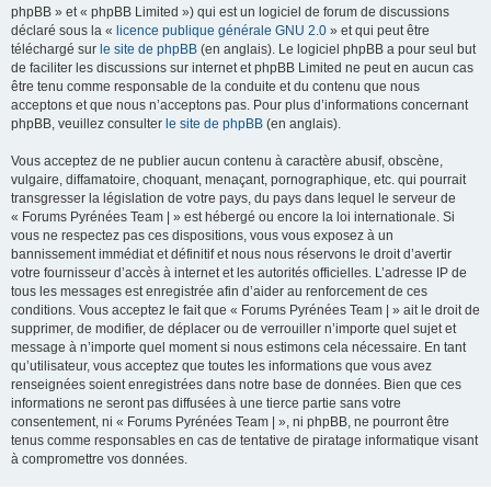
phpBB » et « phpBB Limited ») qui est un logiciel de forum de discussions
déclaré sous la «
licence publique générale GNU 2.0
» et qui peut être
téléchargé sur
le site de phpBB
(en anglais). Le logiciel phpBB a pour seul but
de faciliter les discussions sur internet et phpBB Limited ne peut en aucun cas
être tenu comme responsable de la conduite et du contenu que nous
acceptons et que nous n’acceptons pas. Pour plus d’informations concernant
phpBB, veuillez consulter
le site de phpBB
(en anglais).
Vous acceptez de ne publier aucun contenu à caractère abusif, obscène,
vulgaire, diffamatoire, choquant, menaçant, pornographique, etc. qui pourrait
transgresser la législation de votre pays, du pays dans lequel le serveur de
« Forums Pyrénées Team | » est hébergé ou encore la loi internationale. Si
vous ne respectez pas ces dispositions, vous vous exposez à un
bannissement immédiat et définitif et nous nous réservons le droit d’avertir
votre fournisseur d’accès à internet et les autorités officielles. L’adresse IP de
tous les messages est enregistrée afin d’aider au renforcement de ces
conditions. Vous acceptez le fait que « Forums Pyrénées Team | » ait le droit de
supprimer, de modifier, de déplacer ou de verrouiller n’importe quel sujet et
message à n’importe quel moment si nous estimons cela nécessaire. En tant
qu’utilisateur, vous acceptez que toutes les informations que vous avez
renseignées soient enregistrées dans notre base de données. Bien que ces
informations ne seront pas diffusées à une tierce partie sans votre
consentement, ni « Forums Pyrénées Team | », ni phpBB, ne pourront être
tenus comme responsables en cas de tentative de piratage informatique visant
à compromettre vos données.