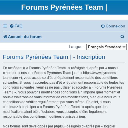
Forums Pyrénées Team |
FAQ
Connexion
R
Accueil du forum
e
Langue :
c
Forums Pyrénées Team | - Inscription
h
En accédant à « Forums Pyrénées Team | » (désigné ci-après par « nous »,
e
« notre », « nos », « Forums Pyrénées Team | » et « https://www.pyrenees-
team.com »), vous acceptez d’être légalement responsable des conditions
r
suivantes. Si vous n’acceptez pas d’être légalement responsable de toutes les
conditions suivantes, veuillez ne pas utiliser et accéder à « Forums Pyrénées
c
Team | ». Nous pouvons modifier ces conditions à n’importe quel moment et
nous essaierons de vous informer de ces modifications, bien que nous vous
h
conseillons de vérifier régulièrement par vous-même. En effet, si vous
e
continuez à participer à « Forums Pyrénées Team | » après que des
modifications aient été effectuées, vous acceptez d’être légalement
r
responsable des conditions modifiées et mises à jour.
Nos forums sont développés par phpBB (désignés ci-après par « logiciel