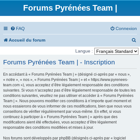
Forums Pyrénées Team |
FAQ
Connexion
R
Accueil du forum
e
Langue :
c
Forums Pyrénées Team | - Inscription
h
En accédant à « Forums Pyrénées Team | » (désigné ci-après par « nous »,
e
« notre », « nos », « Forums Pyrénées Team | » et « https://www.pyrenees-
team.com »), vous acceptez d’être légalement responsable des conditions
r
suivantes. Si vous n’acceptez pas d’être légalement responsable de toutes les
conditions suivantes, veuillez ne pas utiliser et accéder à « Forums Pyrénées
c
Team | ». Nous pouvons modifier ces conditions à n’importe quel moment et
nous essaierons de vous informer de ces modifications, bien que nous vous
h
conseillons de vérifier régulièrement par vous-même. En effet, si vous
e
continuez à participer à « Forums Pyrénées Team | » après que des
modifications aient été effectuées, vous acceptez d’être légalement
r
responsable des conditions modifiées et mises à jour.
Nos forums sont développés par phpBB (désignés ci-après par « logiciel