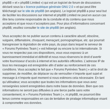
phpBB » et « phpBB Limited ») qui est un logiciel de forum de discussions
déclaré sous la «
licence publique générale GNU 2.0
» et qui peut être
téléchargé sur
le site de phpBB
(en anglais). Le logiciel phpBB a pour seul but
de faciliter les discussions sur internet et phpBB Limited ne peut en aucun cas
être tenu comme responsable de la conduite et du contenu que nous
acceptons et que nous n’acceptons pas. Pour plus d’informations concernant
phpBB, veuillez consulter
le site de phpBB
(en anglais).
Vous acceptez de ne publier aucun contenu à caractère abusif, obscène,
vulgaire, diffamatoire, choquant, menaçant, pornographique, etc. qui pourrait
transgresser la législation de votre pays, du pays dans lequel le serveur de
« Forums Pyrénées Team | » est hébergé ou encore la loi internationale. Si
vous ne respectez pas ces dispositions, vous vous exposez à un
bannissement immédiat et définitif et nous nous réservons le droit d’avertir
votre fournisseur d’accès à internet et les autorités officielles. L’adresse IP de
tous les messages est enregistrée afin d’aider au renforcement de ces
conditions. Vous acceptez le fait que « Forums Pyrénées Team | » ait le droit de
supprimer, de modifier, de déplacer ou de verrouiller n’importe quel sujet et
message à n’importe quel moment si nous estimons cela nécessaire. En tant
qu’utilisateur, vous acceptez que toutes les informations que vous avez
renseignées soient enregistrées dans notre base de données. Bien que ces
informations ne seront pas diffusées à une tierce partie sans votre
consentement, ni « Forums Pyrénées Team | », ni phpBB, ne pourront être
tenus comme responsables en cas de tentative de piratage informatique visant
à compromettre vos données.