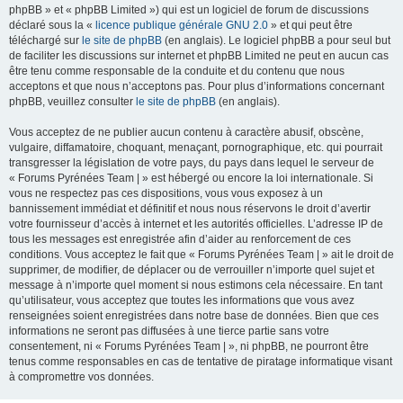
phpBB » et « phpBB Limited ») qui est un logiciel de forum de discussions
déclaré sous la «
licence publique générale GNU 2.0
» et qui peut être
téléchargé sur
le site de phpBB
(en anglais). Le logiciel phpBB a pour seul but
de faciliter les discussions sur internet et phpBB Limited ne peut en aucun cas
être tenu comme responsable de la conduite et du contenu que nous
acceptons et que nous n’acceptons pas. Pour plus d’informations concernant
phpBB, veuillez consulter
le site de phpBB
(en anglais).
Vous acceptez de ne publier aucun contenu à caractère abusif, obscène,
vulgaire, diffamatoire, choquant, menaçant, pornographique, etc. qui pourrait
transgresser la législation de votre pays, du pays dans lequel le serveur de
« Forums Pyrénées Team | » est hébergé ou encore la loi internationale. Si
vous ne respectez pas ces dispositions, vous vous exposez à un
bannissement immédiat et définitif et nous nous réservons le droit d’avertir
votre fournisseur d’accès à internet et les autorités officielles. L’adresse IP de
tous les messages est enregistrée afin d’aider au renforcement de ces
conditions. Vous acceptez le fait que « Forums Pyrénées Team | » ait le droit de
supprimer, de modifier, de déplacer ou de verrouiller n’importe quel sujet et
message à n’importe quel moment si nous estimons cela nécessaire. En tant
qu’utilisateur, vous acceptez que toutes les informations que vous avez
renseignées soient enregistrées dans notre base de données. Bien que ces
informations ne seront pas diffusées à une tierce partie sans votre
consentement, ni « Forums Pyrénées Team | », ni phpBB, ne pourront être
tenus comme responsables en cas de tentative de piratage informatique visant
à compromettre vos données.