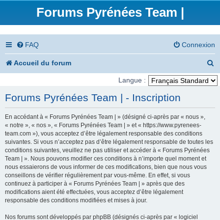
Forums Pyrénées Team |
FAQ
Connexion
R
Accueil du forum
e
Langue :
c
Forums Pyrénées Team | - Inscription
h
En accédant à « Forums Pyrénées Team | » (désigné ci-après par « nous »,
e
« notre », « nos », « Forums Pyrénées Team | » et « https://www.pyrenees-
team.com »), vous acceptez d’être légalement responsable des conditions
r
suivantes. Si vous n’acceptez pas d’être légalement responsable de toutes les
conditions suivantes, veuillez ne pas utiliser et accéder à « Forums Pyrénées
c
Team | ». Nous pouvons modifier ces conditions à n’importe quel moment et
nous essaierons de vous informer de ces modifications, bien que nous vous
h
conseillons de vérifier régulièrement par vous-même. En effet, si vous
e
continuez à participer à « Forums Pyrénées Team | » après que des
modifications aient été effectuées, vous acceptez d’être légalement
r
responsable des conditions modifiées et mises à jour.
Nos forums sont développés par phpBB (désignés ci-après par « logiciel