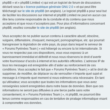
phpBB » et « phpBB Limited ») qui est un logiciel de forum de discussions
déclaré sous la «
licence publique générale GNU 2.0
» et qui peut être
téléchargé sur
le site de phpBB
(en anglais). Le logiciel phpBB a pour seul but
de faciliter les discussions sur internet et phpBB Limited ne peut en aucun cas
être tenu comme responsable de la conduite et du contenu que nous
acceptons et que nous n’acceptons pas. Pour plus d’informations concernant
phpBB, veuillez consulter
le site de phpBB
(en anglais).
Vous acceptez de ne publier aucun contenu à caractère abusif, obscène,
vulgaire, diffamatoire, choquant, menaçant, pornographique, etc. qui pourrait
transgresser la législation de votre pays, du pays dans lequel le serveur de
« Forums Pyrénées Team | » est hébergé ou encore la loi internationale. Si
vous ne respectez pas ces dispositions, vous vous exposez à un
bannissement immédiat et définitif et nous nous réservons le droit d’avertir
votre fournisseur d’accès à internet et les autorités officielles. L’adresse IP de
tous les messages est enregistrée afin d’aider au renforcement de ces
conditions. Vous acceptez le fait que « Forums Pyrénées Team | » ait le droit de
supprimer, de modifier, de déplacer ou de verrouiller n’importe quel sujet et
message à n’importe quel moment si nous estimons cela nécessaire. En tant
qu’utilisateur, vous acceptez que toutes les informations que vous avez
renseignées soient enregistrées dans notre base de données. Bien que ces
informations ne seront pas diffusées à une tierce partie sans votre
consentement, ni « Forums Pyrénées Team | », ni phpBB, ne pourront être
tenus comme responsables en cas de tentative de piratage informatique visant
à compromettre vos données.