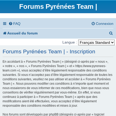
Forums Pyrénées Team |
FAQ
Connexion
R
Accueil du forum
e
Langue :
c
Forums Pyrénées Team | - Inscription
h
En accédant à « Forums Pyrénées Team | » (désigné ci-après par « nous »,
e
« notre », « nos », « Forums Pyrénées Team | » et « https://www.pyrenees-
team.com »), vous acceptez d’être légalement responsable des conditions
r
suivantes. Si vous n’acceptez pas d’être légalement responsable de toutes les
conditions suivantes, veuillez ne pas utiliser et accéder à « Forums Pyrénées
c
Team | ». Nous pouvons modifier ces conditions à n’importe quel moment et
nous essaierons de vous informer de ces modifications, bien que nous vous
h
conseillons de vérifier régulièrement par vous-même. En effet, si vous
e
continuez à participer à « Forums Pyrénées Team | » après que des
modifications aient été effectuées, vous acceptez d’être légalement
r
responsable des conditions modifiées et mises à jour.
Nos forums sont développés par phpBB (désignés ci-après par « logiciel