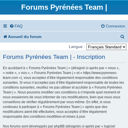
Forums Pyrénées Team |
FAQ
Connexion
R
Accueil du forum
e
Langue :
c
Forums Pyrénées Team | - Inscription
h
En accédant à « Forums Pyrénées Team | » (désigné ci-après par « nous »,
e
« notre », « nos », « Forums Pyrénées Team | » et « https://www.pyrenees-
team.com »), vous acceptez d’être légalement responsable des conditions
r
suivantes. Si vous n’acceptez pas d’être légalement responsable de toutes les
conditions suivantes, veuillez ne pas utiliser et accéder à « Forums Pyrénées
c
Team | ». Nous pouvons modifier ces conditions à n’importe quel moment et
nous essaierons de vous informer de ces modifications, bien que nous vous
h
conseillons de vérifier régulièrement par vous-même. En effet, si vous
e
continuez à participer à « Forums Pyrénées Team | » après que des
modifications aient été effectuées, vous acceptez d’être légalement
r
responsable des conditions modifiées et mises à jour.
Nos forums sont développés par phpBB (désignés ci-après par « logiciel