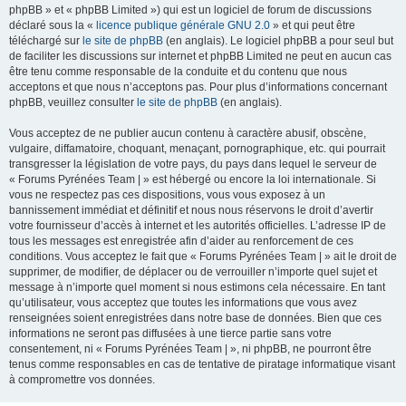
phpBB » et « phpBB Limited ») qui est un logiciel de forum de discussions
déclaré sous la «
licence publique générale GNU 2.0
» et qui peut être
téléchargé sur
le site de phpBB
(en anglais). Le logiciel phpBB a pour seul but
de faciliter les discussions sur internet et phpBB Limited ne peut en aucun cas
être tenu comme responsable de la conduite et du contenu que nous
acceptons et que nous n’acceptons pas. Pour plus d’informations concernant
phpBB, veuillez consulter
le site de phpBB
(en anglais).
Vous acceptez de ne publier aucun contenu à caractère abusif, obscène,
vulgaire, diffamatoire, choquant, menaçant, pornographique, etc. qui pourrait
transgresser la législation de votre pays, du pays dans lequel le serveur de
« Forums Pyrénées Team | » est hébergé ou encore la loi internationale. Si
vous ne respectez pas ces dispositions, vous vous exposez à un
bannissement immédiat et définitif et nous nous réservons le droit d’avertir
votre fournisseur d’accès à internet et les autorités officielles. L’adresse IP de
tous les messages est enregistrée afin d’aider au renforcement de ces
conditions. Vous acceptez le fait que « Forums Pyrénées Team | » ait le droit de
supprimer, de modifier, de déplacer ou de verrouiller n’importe quel sujet et
message à n’importe quel moment si nous estimons cela nécessaire. En tant
qu’utilisateur, vous acceptez que toutes les informations que vous avez
renseignées soient enregistrées dans notre base de données. Bien que ces
informations ne seront pas diffusées à une tierce partie sans votre
consentement, ni « Forums Pyrénées Team | », ni phpBB, ne pourront être
tenus comme responsables en cas de tentative de piratage informatique visant
à compromettre vos données.