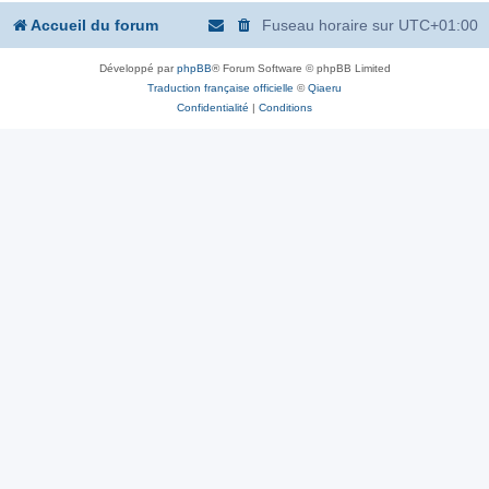
Accueil du forum
Fuseau horaire sur
UTC+01:00
Développé par
phpBB
® Forum Software © phpBB Limited
Traduction française officielle
©
Qiaeru
Confidentialité
|
Conditions