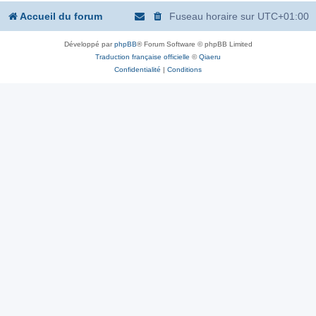
Accueil du forum
Fuseau horaire sur
UTC+01:00
Développé par
phpBB
® Forum Software © phpBB Limited
Traduction française officielle
©
Qiaeru
Confidentialité
|
Conditions