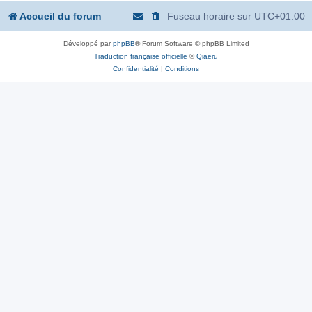
Accueil du forum
Fuseau horaire sur
UTC+01:00
Développé par
phpBB
® Forum Software © phpBB Limited
Traduction française officielle
©
Qiaeru
Confidentialité
|
Conditions