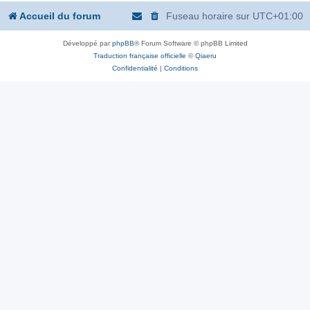
Accueil du forum
Fuseau horaire sur
UTC+01:00
Développé par
phpBB
® Forum Software © phpBB Limited
Traduction française officielle
©
Qiaeru
Confidentialité
|
Conditions