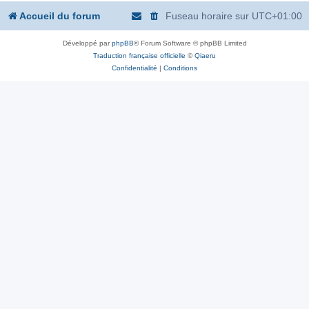
Accueil du forum
Fuseau horaire sur
UTC+01:00
Développé par
phpBB
® Forum Software © phpBB Limited
Traduction française officielle
©
Qiaeru
Confidentialité
|
Conditions