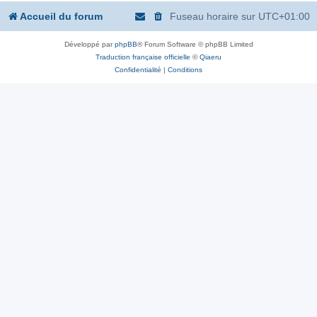
Accueil du forum
Fuseau horaire sur
UTC+01:00
Développé par
phpBB
® Forum Software © phpBB Limited
Traduction française officielle
©
Qiaeru
Confidentialité
|
Conditions