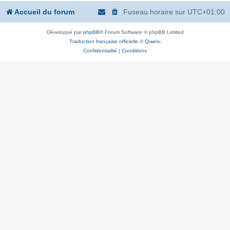
Accueil du forum
Fuseau horaire sur
UTC+01:00
Développé par
phpBB
® Forum Software © phpBB Limited
Traduction française officielle
©
Qiaeru
Confidentialité
|
Conditions